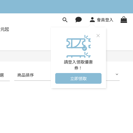
會員登入
8元起
請登入領取優惠
券！
選
商品排序
每頁顯示 24 個
立即領取