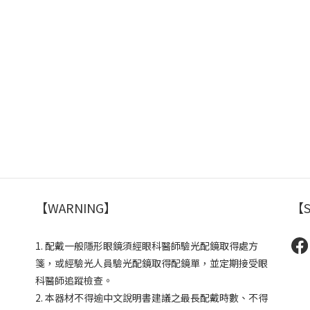
【WARNING】
【S
1. 配戴一般隱形眼鏡須經眼科醫師驗光配鏡取得處方
箋，或經驗光人員驗光配鏡取得配鏡單，並定期接受眼
科醫師追蹤檢查。
2. 本器材不得逾中文說明書建議之最長配戴時數、不得