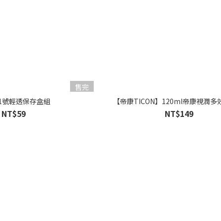
售完
1號輕透保存盒組
【帝康TICON】120ml帝康視潤
NT$59
NT$149