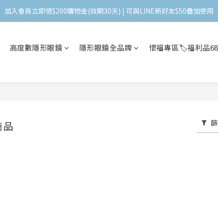
加入會員立即領$200購物金(效期30天) | 可與LINE新好友$50疊加使用
加入會員立即領$200購物金(效期30天) | 可與LINE新好友$50疊加使用
＼ 全館滿千贈千點 ／ 回饋無上限，效期60天！
高度數隱形眼鏡
隱形眼鏡全品牌
惜福專區🏷️福利品6
登入領取 < 本月免運券與折價券 >
加入會員立即領$200購物金(效期30天) | 可與LINE新好友$50疊加使用
篩
商品