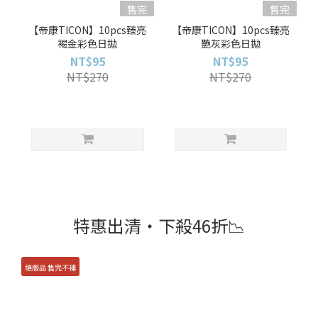
售完
售完
【帝康TICON】10pcs臻亮
【帝康TICON】10pcs臻亮
褐金彩色日拋
艷灰彩色日拋
NT$95
NT$95
NT$270
NT$270
特惠出清・下殺46折📉
絕版品 售完不補