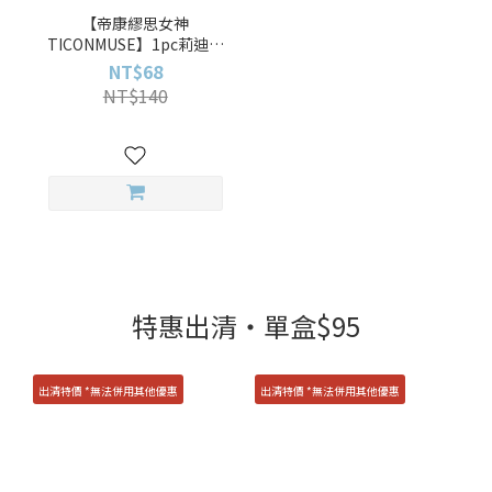
【帝康繆思女神
TICONMUSE】1pc莉迪亞
粉 Lydia Pink(一片裝)彩色
NT$68
月拋
NT$140
特惠出清・單盒$95
出清特價 *無法併用其他優惠
出清特價 *無法併用其他優惠