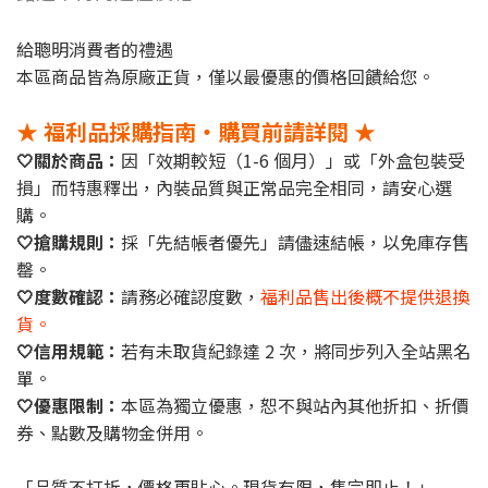
給聰明消費者的禮遇
本區商品皆為原廠正貨，僅以最優惠的價格回饋給您。
★ 福利品採購指南・購買前請詳閱 ★
🤍關於商品：
因「效期較短（1-6 個月）」或「外盒包裝受
損」而特惠釋出，內裝品質與正常品完全相同，請安心選
購。
🤍搶購規則：
採「先結帳者優先」請儘速結帳，以免庫存售
罄。
🤍度數確認：
請務必確認度數，
福利品售出後概不提供退換
貨。
🤍信用規範：
若有未取貨紀錄達 2 次，將同步列入全站黑名
單。
🤍優惠限制：
本區為獨立優惠，恕不與站內其他折扣、折價
券、點數及購物金併用。
「品質不打折，價格更貼心。現貨有限，售完即止！」