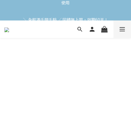
加入會員立即領$200購物金(效期30天) | 可與LINE新好友$50疊加
＼ 全館滿千贈千點 ／ 回饋無上限，效期60天！
使用
登入領取 < 本月免運券與折價券 >
加入會員立即領$200購物金(效期30天) | 可與LINE新好友$50疊加
使用