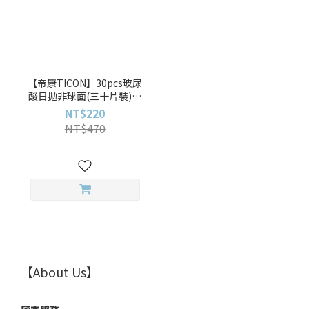
【帝康TICON】30pcs玻尿
酸日拋非球面(三十片裝)透
明日拋
NT$220
NT$470
【About Us】