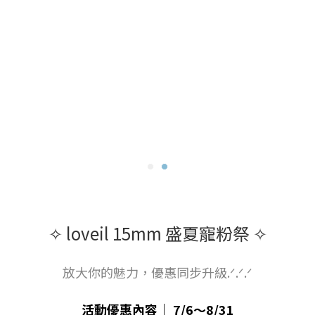
✧ loveil 15mm 盛夏寵粉祭 ✧
放大你的魅力，優惠同步升級.ᐟ.ᐟ.ᐟ
活動優惠內容｜ 7/6～8/31