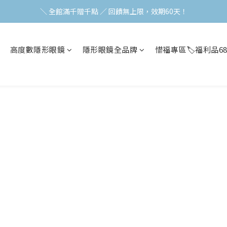
加入會員立即領$200購物金(效期30天) | 可與LINE新好友$50疊加使用
＼ 全館滿千贈千點 ／ 回饋無上限，效期60天！
登入領取 < 本月免運券與折價券 >
高度數隱形眼鏡
隱形眼鏡全品牌
惜福專區🏷️福利品6
加入會員立即領$200購物金(效期30天) | 可與LINE新好友$50疊加使用