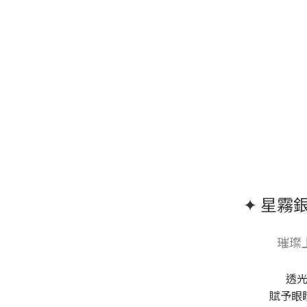
✦ 星霧銀河
璀璨
透
賦予眼