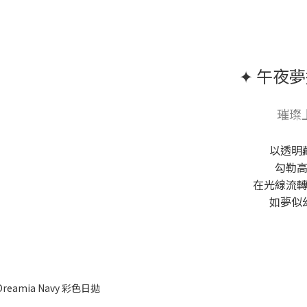
✦ 午夜夢遊
璀璨
以透明
勾勒
在光線流
如夢似
Dreamia Navy 彩色日拋