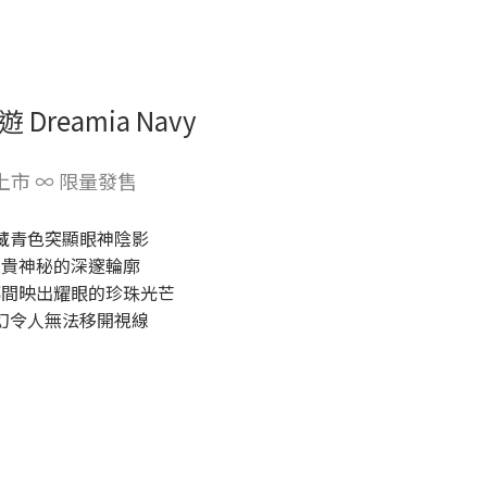
 Dreamia Navy
上市 ∞ 限量發售
藏青色突顯眼神陰影
高貴神秘的深邃輪廓
轉間映出耀眼的珍珠光芒
幻令人無法移開視線