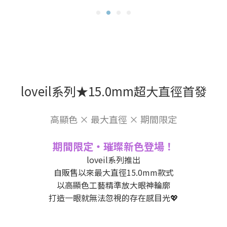
loveil系列★15.0mm超大直徑首發
高顯色 × 最大直徑 × 期間限定
期間限定・璀璨新色登場！
loveil系列推出
自販售以來最大直徑15.0mm款式
以高顯色工藝精準放大眼神輪廓
打造一眼就無法忽視的存在感目光💖