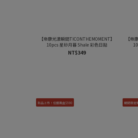
【帝康光漾瞬間TICONTHEMOMENT】
【帝康
10pcs 星砂月暮 Shale 彩色日拋
1
NT$349
新品上市！任選兩盒$590
期間限定