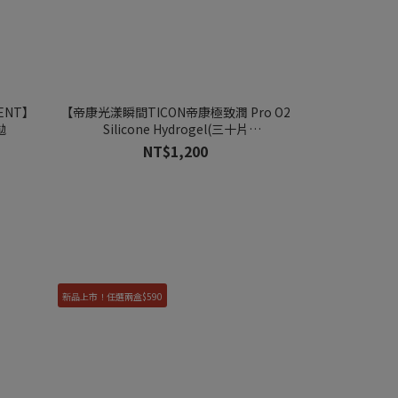
ENT】
【帝康光漾瞬間TICON帝康極致潤 Pro O2
【艾薇卡EverCol
拋
Silicone Hydrogel(三十片
惡魔甜癮 Na
裝)THEMOMENT】30pcs優沛氧矽水膠透
NT$1,200
明日拋
新品上市！任選兩盒$590
新品上市！