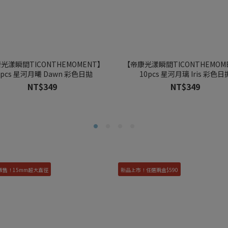
光漾瞬間TICONTHEMOMENT】
【帝康光漾瞬間TICONTHEMOM
0pcs 星河月曦 Dawn 彩色日拋
10pcs 星河月璃 Iris 彩色日
NT$349
NT$349
販售！15mm超大直徑
新品上市！任選兩盒$590