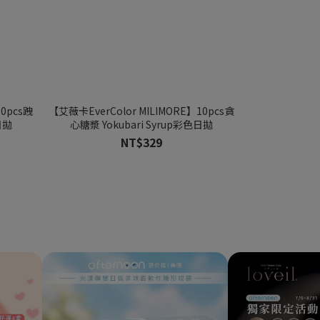
10pcs跩
【艾薇卡EverColor MILIMORE】10pcs貪
【魔幻糖果Secre
日拋
心糖漿 Yokubari Syrup彩色日拋
香草泡泡 Van
NT$329