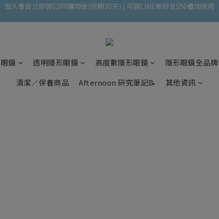
加入會員立即領$200購物金(效期30天) | 可與LINE新好友$50疊加使用
＼ 全館滿千贈千點 ／ 回饋無上限，效期60天！
登入領取 < 本月免運券與折價券 >
加入會員立即領$200購物金(效期30天) | 可與LINE新好友$50疊加使用
形眼鏡
透明隱形眼鏡
高度數隱形眼鏡
隱形眼鏡全品牌
清潔／保養商品
Afternoon 研究筆記📝
其他資訊