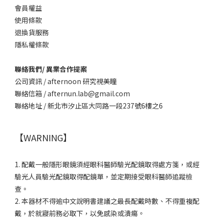
會員權益
使用條款
退換貨服務
隱私權條款
聯絡我們/ 異業合作提案
公司資訊 / afternoon 研究視美瞳
聯絡信箱 / afternun.lab@gmail.com
聯絡地址 / 新北市汐止區大同路一段237號6樓之6
【WARNING】
1. 配戴一般隱形眼鏡須經眼科醫師驗光配鏡取得處方箋，或經
驗光人員驗光配鏡取得配鏡單，並定期接受眼科醫師追蹤檢
查。
2. 本器材不得逾中文說明書建議之最長配戴時數、不得重複配
戴，於就寢前務必取下，以免感染或潰瘍。