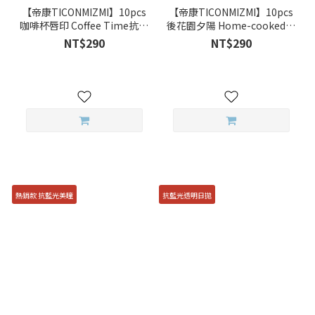
【帝康TICONMIZMI】10pcs
【帝康TICONMIZMI】10pcs
咖啡杯唇印 Coffee Time抗藍
後花園夕陽 Home-cooked抗
光彩色日拋
藍光彩色日拋
NT$290
NT$290
熱銷款 抗藍光美瞳
抗藍光透明日拋