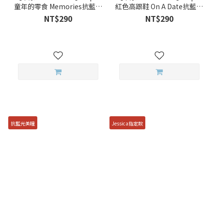
童年的零食 Memories抗藍光
紅色高跟鞋 On A Date抗藍光
彩色日拋
彩色日拋
NT$290
NT$290
抗藍光美瞳
Jessica指定款