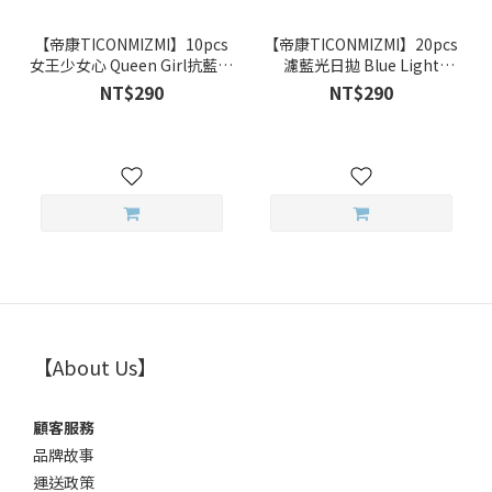
【帝康TICONMIZMI】10pcs
【帝康TICONMIZMI】20pcs
女王少女心 Queen Girl抗藍光
濾藍光日拋 Blue Light
彩色日拋
Cut(二十片裝)抗藍光透明日
NT$290
NT$290
拋
【About Us】
顧客服務
品牌故事
運送政策