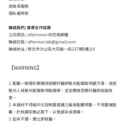
退換貨服務
隱私權條款
聯絡我們/ 異業合作提案
公司資訊 / afternoon 研究視美瞳
聯絡信箱 / afternun.lab@gmail.com
聯絡地址 / 新北市汐止區大同路一段237號6樓之6
【WARNING】
1. 配戴一般隱形眼鏡須經眼科醫師驗光配鏡取得處方箋，或經
驗光人員驗光配鏡取得配鏡單，並定期接受眼科醫師追蹤檢
查。
2. 本器材不得逾中文說明書建議之最長配戴時數、不得重複配
戴，於就寢前務必取下，以免感染或潰瘍。
3. 如有不適，應立即就醫。