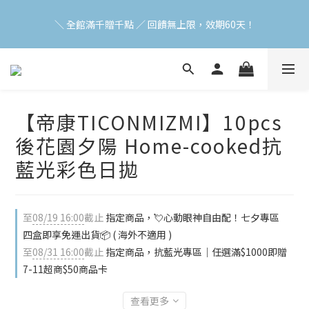
加入會員立即領$200購物金(效期30天) | 可與LINE新好友$50疊加
＼ 全館滿千贈千點 ／ 回饋無上限，效期60天！
使用
登入領取 < 本月免運券與折價券 >
加入會員立即領$200購物金(效期30天) | 可與LINE新好友$50疊加
【帝康TICONMIZMI】10pcs
使用
後花園夕陽 Home-cooked抗
藍光彩色日拋
至
08/19 16:00
截止
指定商品，💘心動眼神自由配！七夕專區
四盒即享免運出貨📦 ( 海外不適用 )
至
08/31 16:00
截止
指定商品，抗藍光專區｜任選滿$1000即贈
7-11超商$50商品卡
查看更多