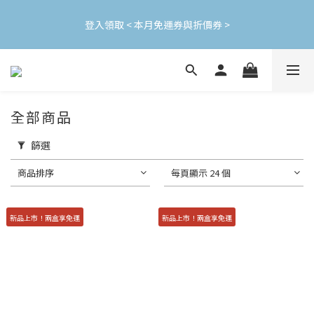
加入會員立即領$200購物金(效期30天) | 可與LINE新好友$50疊加
登入領取 < 本月免運券與折價券 >
使用
加入會員立即領$200購物金(效期30天) | 可與LINE新好友$50疊加
使用
全部商品
篩選
商品排序
每頁顯示 24 個
新品上市！兩盒享免運
新品上市！兩盒享免運