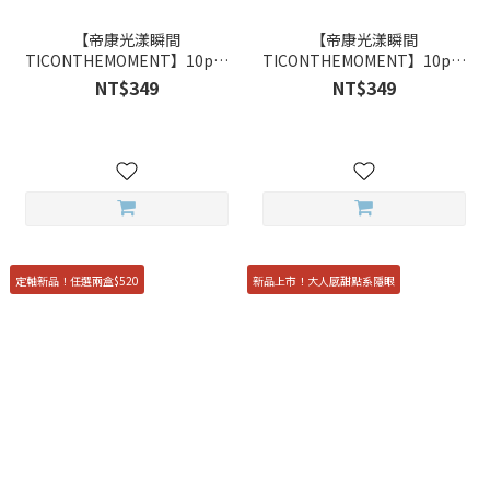
【帝康光漾瞬間
【帝康光漾瞬間
TICONTHEMOMENT】10pcs
TICONTHEMOMENT】10pcs
星河月曦 Dawn 彩色日拋
星河月璃 Iris 彩色日拋
NT$349
NT$349
定軸新品！任選兩盒$520
新品上市！大人感甜點系隱眼