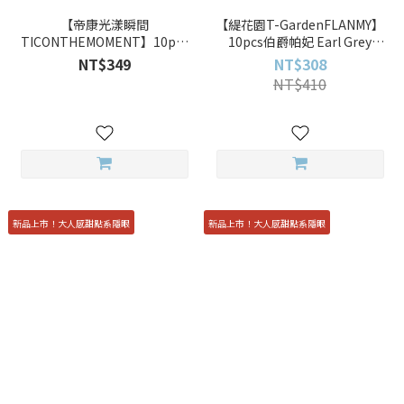
【帝康光漾瞬間
【緹花園T-GardenFLANMY】
TICONTHEMOMENT】10pcs
10pcs伯爵帕妃 Earl Grey
星砂月暮 Shale 彩色日拋
Parfait 彩色日拋
NT$349
NT$308
NT$410
新品上市！大人感甜點系隱眼
新品上市！大人感甜點系隱眼