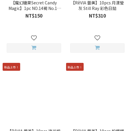
【魔幻糖果Secret Candy
【RêVIA 蕾美】10pcs 月漾瑩
Magic】1pc NO.14褐 No.14
灰 Still Ray 彩色日拋
Hazel 彩色月拋
NT$150
NT$310
新品上市！
新品上市！