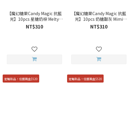
【魔幻糖果Candy Magic 抗藍
【魔幻糖果Candy Magic 抗藍
光】10pcs 星糖奶棕 Melty
光】10pcs 奶糖甜灰 Mimi
Brown 彩色日拋
Gray 彩色日拋
NT$310
NT$310
定軸新品！任選兩盒$520
定軸新品！任選兩盒$520