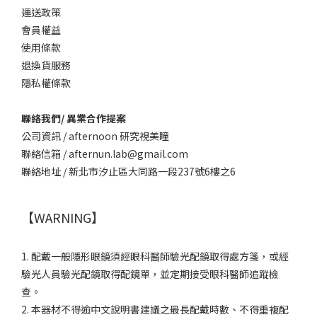
運送政策
會員權益
使用條款
退換貨服務
隱私權條款
聯絡我們/ 異業合作提案
公司資訊 / afternoon 研究視美瞳
聯絡信箱 / afternun.lab@gmail.com
聯絡地址 / 新北市汐止區大同路一段237號6樓之6
【WARNING】
1. 配戴一般隱形眼鏡須經眼科醫師驗光配鏡取得處方箋，或經
驗光人員驗光配鏡取得配鏡單，並定期接受眼科醫師追蹤檢
查。
2. 本器材不得逾中文說明書建議之最長配戴時數、不得重複配