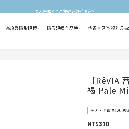
加入會員立即領$200購物金(效期30天) | 可與LINE新好友$50疊加使用
登入領取 < 本月免運券與折價券 >
加入會員立即領$200購物金(效期30天) | 可與LINE新好友$50疊加使用
高度數隱形眼鏡
隱形眼鏡全品牌
惜福專區🏷️福利品6
【RêVIA
褐 Pale 
全店，消費滿1200免
NT$310