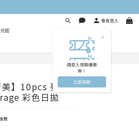
會員登入
8元起
立即購買
請登入領取優惠
券！
立即領取
 蕾美】10pcs 夢幻迷
Mirage 彩色日拋
運費