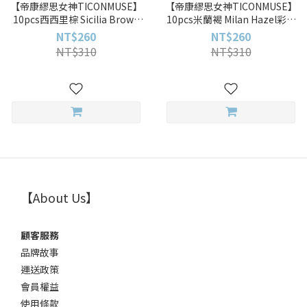
【帝康繆思女神TICONMUSE】
【帝康繆思女神TICONMUSE】
10pcs西西里棕 Sicilia Brown
10pcs米蘭褐 Milan Hazel彩色
彩色日拋
日拋
NT$260
NT$260
NT$310
NT$310
【About Us】
顧客服務
品牌故事
運送政策
會員權益
使用條款