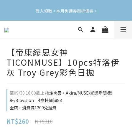
加入會員立即領$200購物金(效期30天) | 可與LINE新好友$50疊加
登入領取 < 本月免運券與折價券 >
使用
加入會員立即領$200購物金(效期30天) | 可與LINE新好友$50疊加
使用
【帝康繆思女神
TICONMUSE】10pcs特洛伊
灰 Troy Grey彩色日拋
至
09/30 16:00
截止
指定商品，Akira/MUSE/光漾瞬間/臻
魅/Biovision｜4盒特價$888
全店，消費滿1200免運費
NT$260
NT$310