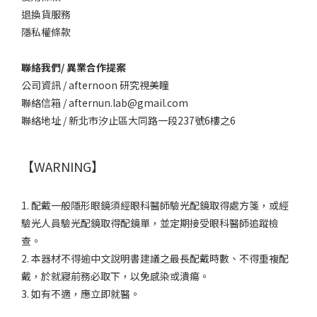
退換貨服務
隱私權條款
聯絡我們/ 異業合作提案
公司資訊 / afternoon 研究視美瞳
聯絡信箱 / afternun.lab@gmail.com
聯絡地址 / 新北市汐止區大同路一段237號6樓之6
【WARNING】
1. 配戴一般隱形眼鏡須經眼科醫師驗光配鏡取得處方箋，或經
驗光人員驗光配鏡取得配鏡單，並定期接受眼科醫師追蹤檢
查。
2. 本器材不得逾中文說明書建議之最長配戴時數、不得重複配
戴，於就寢前務必取下，以免感染或潰瘍。
3. 如有不適，應立即就醫。