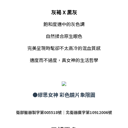
灰褐 X 黑灰
飽和度適中的灰色調
自然揉合原生眼色
完美呈現時髦卻不太高冷的混血質感
適度而不過度，真女神的生活哲學
●繆思女神
彩色鏡片象限圖
衛部醫器製字第005518號｜北衛器廣字第10912006號