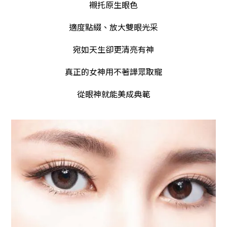
襯托原生眼色
適度點綴、放大雙眼光采
宛如天生卻更清亮有神
真正的女神用不著譁眾取寵
從眼神就能美成典範