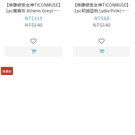
【帝康繆思女神TICONMUSE】
【帝康繆思女神TICONMUSE】
1pc雅典灰 Athens Grey(一片
1pc莉迪亞粉 Lydia Pink(一片
裝)彩色月拋
裝)彩色月拋
NT$115
NT$68
NT$140
NT$140
熱賣款