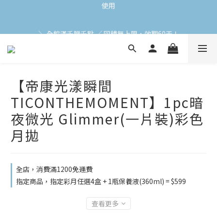
加入會員立即領$200購物金(效期30天) | 可與LINE新好友$50疊加
＼ 全館滿千贈千點 ／ 回饋無上限，效期60天！
使用
登入領取 < 本月免運券與折價券 >
【帝康光漾瞬間
加入會員立即領$200購物金(效期30天) | 可與LINE新好友$50疊加
使用
TICONTHEMOMENT】1pc暗
夜微光 Glimmer(一片裝)彩色
月拋
全店，消費滿1200免運費
指定商品，指定彩月任選4盒 + 1瓶保養液(360ml) = $599
查看更多