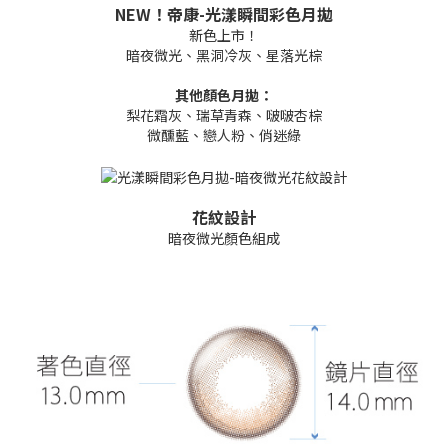
NEW！帝康-光漾瞬間彩色月拋
新色上市！
暗夜微光、黑洞冷灰、星落光棕
其他顏色月拋：
梨花霜灰、瑞草青森、啵啵杏棕
微醺藍、戀人粉、俏迷綠
花紋設計
暗夜微光顏色組成