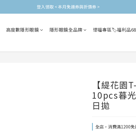
加入會員立即領$200購物金(效期30天) | 可與LINE新好友$50疊加使用
登入領取 < 本月免運券與折價券 >
加入會員立即領$200購物金(效期30天) | 可與LINE新好友$50疊加使用
高度數隱形眼鏡
隱形眼鏡全品牌
惜福專區🏷️福利品6
【緹花園T-
10pcs暮光
日拋
全店，消費滿1200免