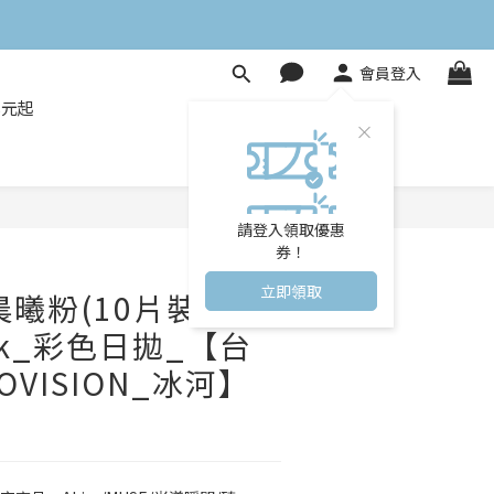
會員登入
8元起
立即購買
請登入領取優惠
券！
立即領取
曦粉(10片裝)
ink_彩色日拋_【台
OVISION_冰河】