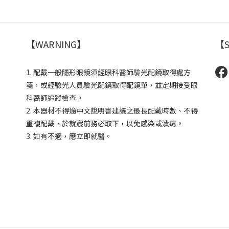
【WARNING】
【S
1. 配戴一般隱形眼鏡須經眼科醫師驗光配鏡取得處方
箋，或經驗光人員驗光配鏡取得配鏡單，並定期接受眼
科醫師追蹤檢查。
2. 本器材不得逾中文說明書建議之最長配戴時數、不得
重複配戴，於就寢前務必取下，以免感染或潰瘍。
3. 如有不適，應立即就醫。