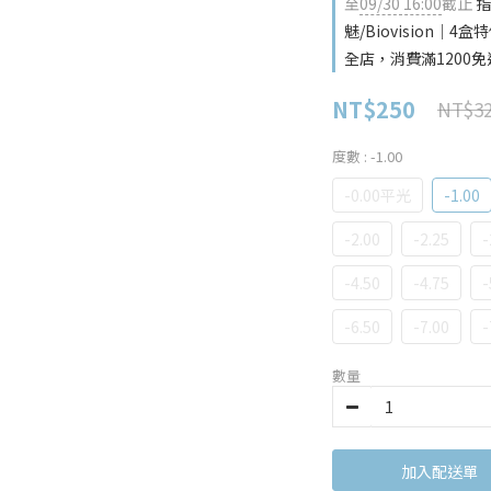
至
09/30 16:00
截止
指
魅/Biovision｜4盒特
全店，消費滿1200免
NT$250
NT$3
度數
: -1.00
-0.00平光
-1.00
-2.00
-2.25
-
-4.50
-4.75
-
-6.50
-7.00
-
數量
加入購物車