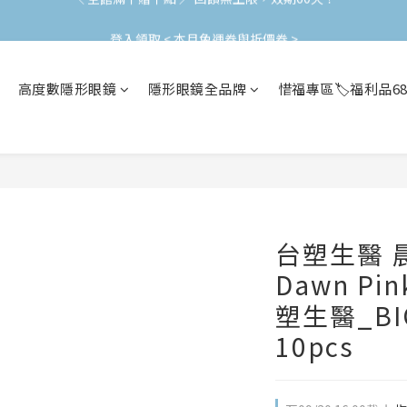
加入會員立即領$200購物金(效期30天) | 可與LINE新好友$50疊加使用
登入領取 < 本月免運券與折價券 >
加入會員立即領$200購物金(效期30天) | 可與LINE新好友$50疊加使用
高度數隱形眼鏡
隱形眼鏡全品牌
惜福專區🏷️福利品6
台塑生醫 晨
Dawn P
塑生醫_BI
10pcs