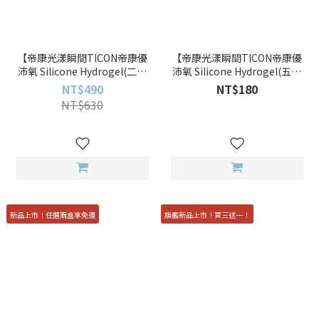
【帝康光漾瞬間TICON帝康優
【帝康光漾瞬間TICON帝康優
沛氧 Silicone Hydrogel(二十
沛氧 Silicone Hydrogel(五片
片裝)THEMOMENT】20pcs矽
裝)THEMOMENT】5pcs矽水
NT$490
NT$180
水膠透明日拋
膠透明日拋
NT$630
新品上市！任選兩盒享免運
旗艦新品上市！買三送一！