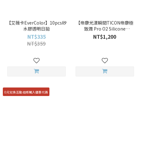
【艾薇卡EverColor】10pcs矽
【帝康光漾瞬間TICON帝康極
水膠透明日拋
致潤 Pro O2 Silicone
Hydrogel(三十片
NT$335
NT$1,200
裝)THEMOMENT】30pcs優沛
NT$359
氧矽水膠透明日拋
0元兌換活動 結帳輸入優惠代碼