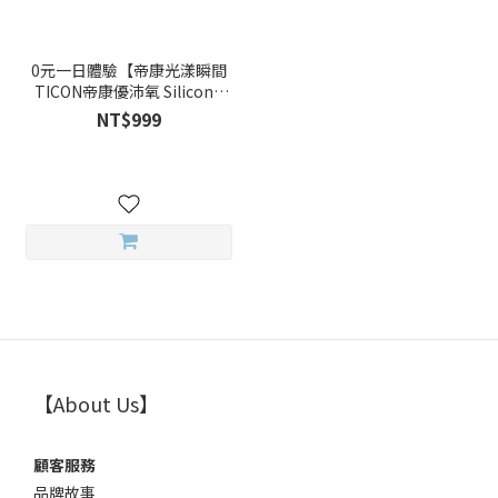
0元一日體驗【帝康光漾瞬間
TICON帝康優沛氧 Silicone
Hydrogel(1day)THEMOMENT】
NT$999
矽水膠透明日拋
【About Us】
顧客服務
品牌故事