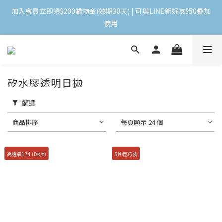
加入會員立即領$200購物金(效期30天) | 可與LINE新好友$50疊加
加入會員立即領$200購物金(效期30天) | 可與LINE新好友$50疊加
使用
使用
＼ 全館滿千贈千點 ／ 回饋無上限，效期60天！
矽水膠透明日拋
登入領取 < 本月免運券與折價券 >
篩選
加入會員立即領$200購物金(效期30天) | 可與LINE新好友$50疊加
商品排序
每頁顯示 24 個
使用
高透氧174 (Dk/t)
5片輕巧裝