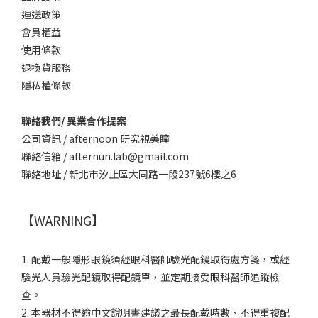
運送政策
會員權益
使用條款
退換貨服務
隱私權條款
聯絡我們/ 異業合作提案
公司資訊 / afternoon 研究視美瞳
聯絡信箱 / afternun.lab@gmail.com
聯絡地址 / 新北市汐止區大同路一段237號6樓之6
【WARNING】
1. 配戴一般隱形眼鏡須經眼科醫師驗光配鏡取得處方箋，或經
驗光人員驗光配鏡取得配鏡單，並定期接受眼科醫師追蹤檢
查。
2. 本器材不得逾中文說明書建議之最長配戴時數、不得重複配