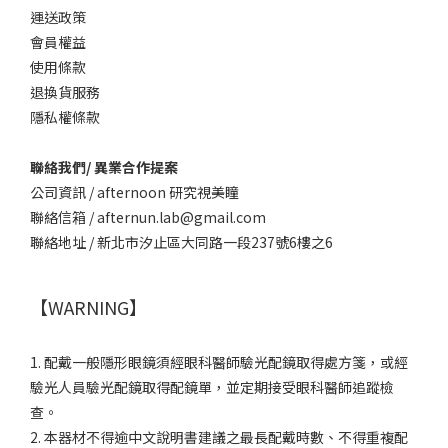
運送政策
會員權益
使用條款
退換貨服務
隱私權條款
聯絡我們/ 異業合作提案
公司資訊 / afternoon 研究視美瞳
聯絡信箱 / afternun.lab@gmail.com
聯絡地址 / 新北市汐止區大同路一段237號6樓之6
【WARNING】
1. 配戴一般隱形眼鏡須經眼科醫師驗光配鏡取得處方箋，或經
驗光人員驗光配鏡取得配鏡單，並定期接受眼科醫師追蹤檢
查。
2. 本器材不得逾中文說明書建議之最長配戴時數、不得重複配