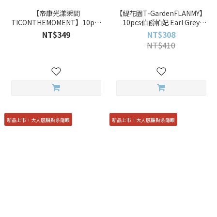
【帝康光漾瞬間
【緹花園T-GardenFLANMY】
TICONTHEMOMENT】10pcs
10pcs伯爵帕妃 Earl Grey
星砂月暮 Shale 彩色日拋
Parfait 彩色日拋
NT$349
NT$308
NT$410
新品上市！大人感甜點系隱眼
新品上市！大人感甜點系隱眼