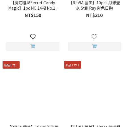
【魔幻糖果Secret Candy
【RêVIA 蕾美】10pcs 月漾瑩
Magic】1pc NO.14褐 No.14
灰 Still Ray 彩色日拋
Hazel 彩色月拋
NT$150
NT$310
新品上市！
新品上市！