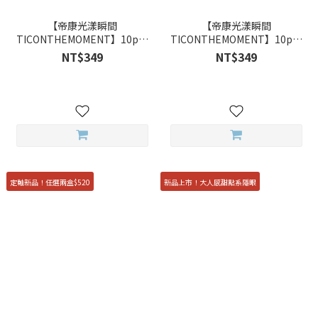
【帝康光漾瞬間
【帝康光漾瞬間
TICONTHEMOMENT】10pcs
TICONTHEMOMENT】10pcs
星河月曦 Dawn 彩色日拋
星河月璃 Iris 彩色日拋
NT$349
NT$349
定軸新品！任選兩盒$520
新品上市！大人感甜點系隱眼