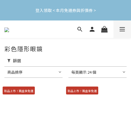
加入會員立即領$200購物金(效期30天) | 可與LINE新好友$50疊加
登入領取 < 本月免運券與折價券 >
使用
加入會員立即領$200購物金(效期30天) | 可與LINE新好友$50疊加
使用
彩色隱形眼鏡
篩選
商品排序
每頁顯示 24 個
新品上市！兩盒享免運
新品上市！兩盒享免運