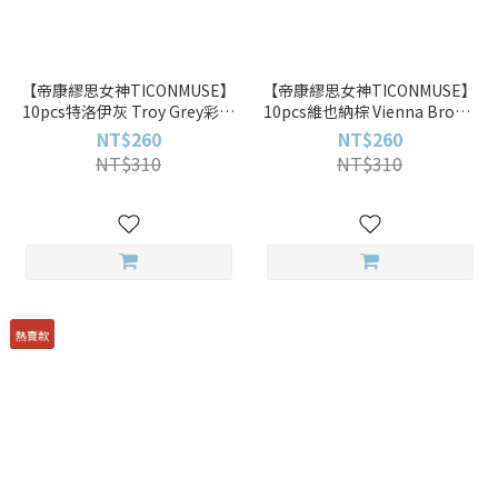
【帝康繆思女神TICONMUSE】
【帝康繆思女神TICONMUSE】
10pcs特洛伊灰 Troy Grey彩色
10pcs維也納棕 Vienna Brown
日拋
彩色日拋
NT$260
NT$260
NT$310
NT$310
熱賣款