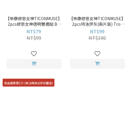
【帝康繆思女神TICONMUSE】
【帝康繆思女神TICONMUSE】
2pcs繆思女神透明雙週拋 Bi-
2pcs特洛伊灰(兩片裝) Troy
Weekly Disposable透明雙週
Grey彩色日拋
NT$79
NT$99
拋
NT$99
NT$100
首盒優惠價$25 (無法與其他折扣疊加)