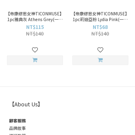
【帝康繆思女神TICONMUSE】
【帝康繆思女神TICONMUSE】
1pc雅典灰 Athens Grey(一片
1pc莉迪亞粉 Lydia Pink(一片
裝)彩色月拋
裝)彩色月拋
NT$115
NT$68
NT$140
NT$140
【About Us】
顧客服務
品牌故事