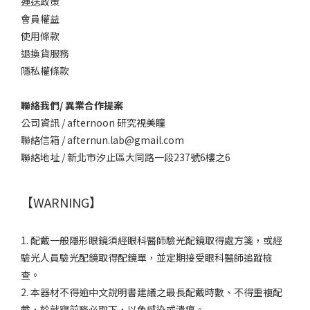
運送政策
會員權益
使用條款
退換貨服務
隱私權條款
聯絡我們/ 異業合作提案
公司資訊 / afternoon 研究視美瞳
聯絡信箱 / afternun.lab@gmail.com
聯絡地址 / 新北市汐止區大同路一段237號6樓之6
【WARNING】
1. 配戴一般隱形眼鏡須經眼科醫師驗光配鏡取得處方箋，或經
驗光人員驗光配鏡取得配鏡單，並定期接受眼科醫師追蹤檢
查。
2. 本器材不得逾中文說明書建議之最長配戴時數、不得重複配
戴，於就寢前務必取下，以免感染或潰瘍。