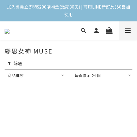
加入會員立即領$200購物金(效期30天) | 可與LINE新好友$50疊加
加入會員立即領$200購物金(效期30天) | 可與LINE新好友$50疊加
使用
使用
＼ 全館滿千贈千點 ／ 回饋無上限，效期60天！
繆思女神 MUSE
登入領取 < 本月免運券與折價券 >
篩選
加入會員立即領$200購物金(效期30天) | 可與LINE新好友$50疊加
商品排序
每頁顯示 24 個
使用