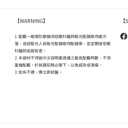
【WARNING】
【S
1. 配戴一般隱形眼鏡須經眼科醫師驗光配鏡取得處方
箋，或經驗光人員驗光配鏡取得配鏡單，並定期接受眼
科醫師追蹤檢查。
2. 本器材不得逾中文說明書建議之最長配戴時數、不得
重複配戴，於就寢前務必取下，以免感染或潰瘍。
3. 如有不適，應立即就醫。