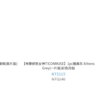
蘭褐(兩片裝)
【帝康繆思女神TICONMUSE】1pc雅典灰 Athens
Grey(一片裝)彩色月拋
NT$115
NT$140