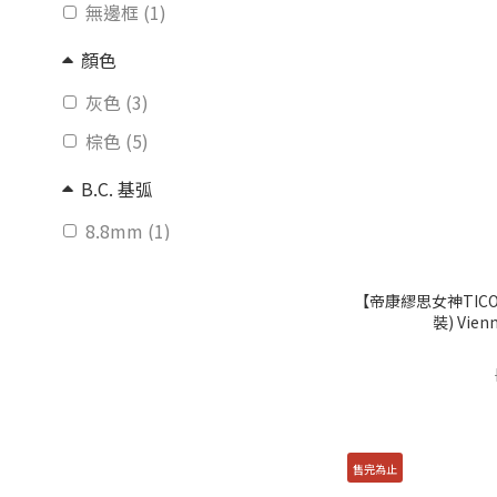
無邊框 (1)
顏色
灰色 (3)
棕色 (5)
B.C. 基弧
8.8mm (1)
8.6mm (9)
【帝康繆思女神TICO
DIA 鏡片直徑
裝) Vie
14.2mm (7)
14.1mm (1)
14.0mm (2)
售完為止
G.DIA 著色直徑