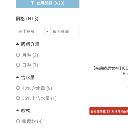
套用篩選
(0/20)
價格 (NT$)
~
週期分類
月拋 (2)
日拋 (7)
【帝康繆思女神TICON
H
含水量
42%含水量 (9)
55%↑含水量 (1)
款式
首盒優惠價$25 (無法與其他
鎖邊款 (8)