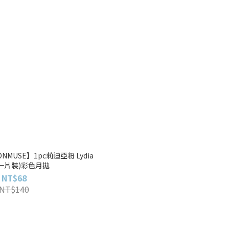
MUSE】1pc莉迪亞粉 Lydia
k(一片裝)彩色月拋
NT$68
NT$140