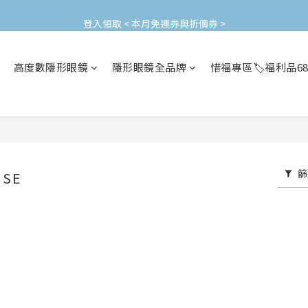
加入會員立即領$200購物金(效期30天) | 可與LINE新好友$50疊加使用
登入領取 < 本月免運券與折價券 >
加入會員立即領$200購物金(效期30天) | 可與LINE新好友$50疊加使用
高度數隱形眼鏡
隱形眼鏡全品牌
惜福專區🏷️福利品6
篩
SE