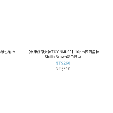
cs維也納棕
【帝康繆思女神TICONMUSE】10pcs西西里棕
Sicilia Brown彩色日拋
NT$260
NT$310