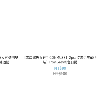
繆思女神透明雙
【帝康繆思女神TICONMUSE】2pcs特洛伊灰(兩片
透明雙週拋
裝) Troy Grey彩色日拋
NT$99
NT$100