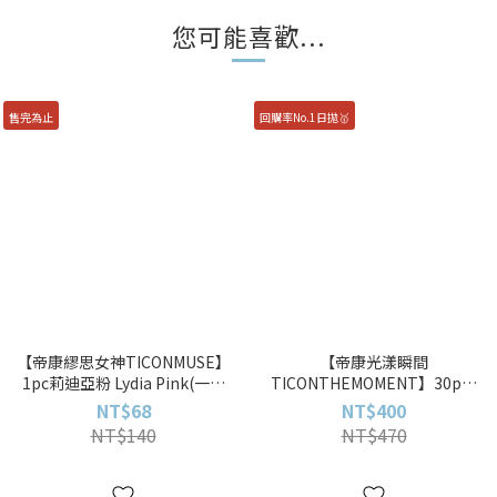
您可能喜歡...
售完為止
回購率No.1日拋🥇
【帝康繆思女神TICONMUSE】
【帝康光漾瞬間
1pc莉迪亞粉 Lydia Pink(一片
TICONTHEMOMENT】30pcs
裝)彩色月拋
日拋非球面透明日拋
NT$68
NT$400
NT$140
NT$470