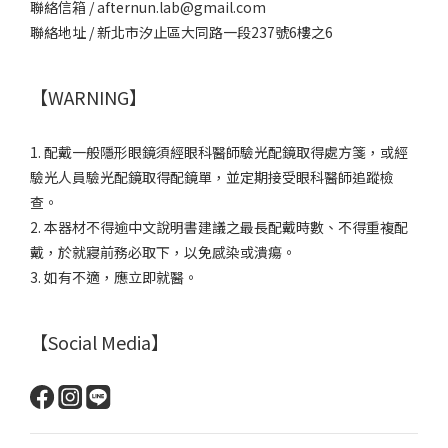
聯絡信箱 / afternun.lab@gmail.com
聯絡地址 / 新北市汐止區大同路一段237號6樓之6
【WARNING】
1. 配戴一般隱形眼鏡須經眼科醫師驗光配鏡取得處方箋，或經
驗光人員驗光配鏡取得配鏡單，並定期接受眼科醫師追蹤檢
查。
2. 本器材不得逾中文說明書建議之最長配戴時數、不得重複配
戴，於就寢前務必取下，以免感染或潰瘍。
3. 如有不適，應立即就醫。
【Social Media】