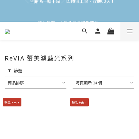
加入會員立即領$200購物金(效期30天) | 可與LINE新好友$50疊加
使用
登入領取 < 本月免運券與折價券 >
加入會員立即領$200購物金(效期30天) | 可與LINE新好友$50疊加
使用
ReVIA 蕾美濾藍光系列
篩選
商品排序
每頁顯示 24 個
新品上市！
新品上市！