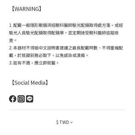
【WARNING】
1. 配戴一般隱形眼鏡須經眼科醫師驗光配鏡取得處方箋，或經
驗光人員驗光配鏡取得配鏡單，並定期接受眼科醫師追蹤檢
查。
2. 本器材不得逾中文說明書建議之最長配戴時數、不得重複配
戴，於就寢前務必取下，以免感染或潰瘍。
3. 如有不適，應立即就醫。
【Social Media】
$
TWD