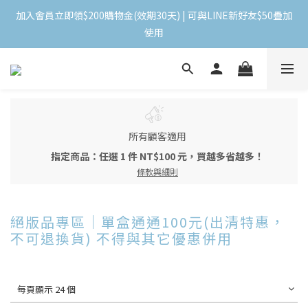
加入會員立即領$200購物金(效期30天) | 可與LINE新好友$50疊加
加入會員立即領$200購物金(效期30天) | 可與LINE新好友$50疊加
使用
使用
＼ 全館滿千贈千點 ／ 回饋無上限，效期60天！
登入領取 < 本月免運券與折價券 >
所有顧客適用
指定商品：任選 1 件 NT$100 元，買越多省越多！
加入會員立即領$200購物金(效期30天) | 可與LINE新好友$50疊加
條款與細則
使用
絕版品專區｜單盒通通100元(出清特惠，
不可退換貨) 不得與其它優惠併用
每頁顯示 24 個