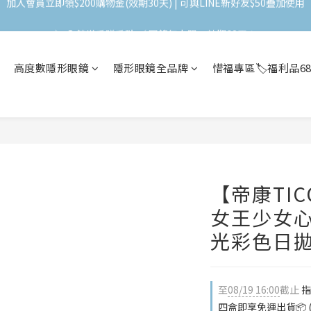
加入會員立即領$200購物金(效期30天) | 可與LINE新好友$50疊加使用
＼ 全館滿千贈千點 ／ 回饋無上限，效期60天！
登入領取 < 本月免運券與折價券 >
高度數隱形眼鏡
隱形眼鏡全品牌
惜福專區🏷️福利品6
加入會員立即領$200購物金(效期30天) | 可與LINE新好友$50疊加使用
【帝康TICO
女王少女心 
光彩色日
至
08/19 16:00
截止
指
四盒即享免運出貨📦 (