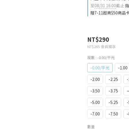
至
08/31 16:00
截止
指
贈7-11超商$50商品
NT$290
NT$265
會員獨享
度數
: -0.00/平光
-0.00/平光
-1.00
-2.00
-2.25
-
-3.50
-3.75
-
-5.00
-5.25
-
-7.00
-7.50
-
數量