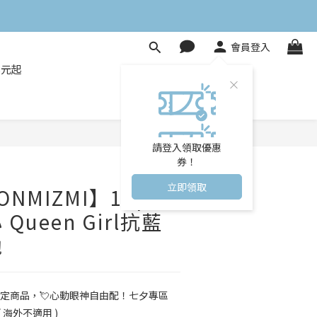
會員登入
8元起
立即購買
請登入領取優惠
券！
立即領取
NMIZMI】10pcs
Queen Girl抗藍
拋
定商品，💘心動眼神自由配！七夕專區
 海外不適用 )