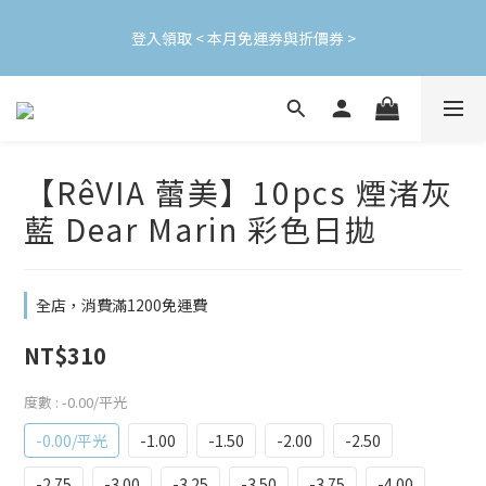
加入會員立即領$200購物金(效期30天) | 可與LINE新好友$50疊加
登入領取 < 本月免運券與折價券 >
使用
加入會員立即領$200購物金(效期30天) | 可與LINE新好友$50疊加
使用
【RêVIA 蕾美】10pcs 煙渚灰
藍 Dear Marin 彩色日拋
全店，消費滿1200免運費
NT$310
度數
: -0.00/平光
-0.00/平光
-1.00
-1.50
-2.00
-2.50
-2.75
-3.00
-3.25
-3.50
-3.75
-4.00