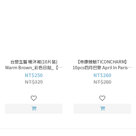
台塑生醫 暖沐褐(10片裝)
【帝康臻魅TICONCHARM】
Warm Brown_彩色日拋_【台
10pcs四月巴黎 April In Paris彩
塑生醫_BIOVISION_冰河】
色日拋
NT$250
NT$260
10pcs
NT$329
NT$280