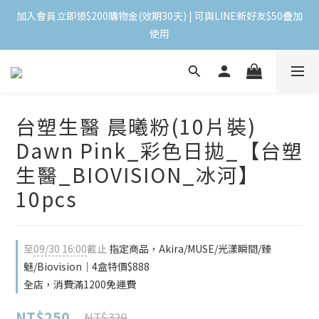
加入會員立即領$200購物金(效期30天) | 可與LINE新好友$50疊加
加入會員立即領$200購物金(效期30天) | 可與LINE新好友$50疊加
使用
使用
＼ 全館滿千贈千點 ／ 回饋無上限，效期60天！
登入領取 < 本月免運券與折價券 >
台塑生醫 晨曦粉(10片裝)
Dawn Pink_彩色日拋_【台塑
加入會員立即領$200購物金(效期30天) | 可與LINE新好友$50疊加
生醫_BIOVISION_冰河】
使用
10pcs
至
09/30 16:00
截止
指定商品，Akira/MUSE/光漾瞬間/臻
魅/Biovision｜4盒特價$888
全店，消費滿1200免運費
NT$250
NT$329