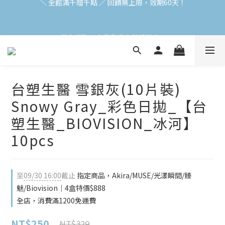
加入會員立即領$200購物金(效期30天) | 可與LINE新好友$50疊加
使用
登入領取 < 本月免運券與折價券 >
加入會員立即領$200購物金(效期30天) | 可與LINE新好友$50疊加
使用
台塑生醫 雪銀灰(10片裝)
Snowy Gray_彩色日拋_【台
塑生醫_BIOVISION_冰河】
10pcs
至
09/30 16:00
截止
指定商品，Akira/MUSE/光漾瞬間/臻
魅/Biovision｜4盒特價$888
全店，消費滿1200免運費
NT$250
NT$329