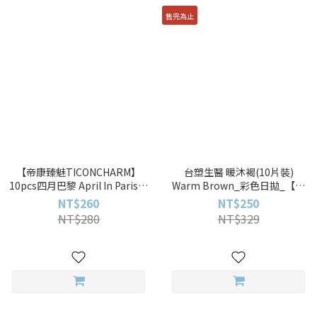
售完為止
【帝康臻魅TICONCHARM】
台塑生醫 暖沐褐(10片裝)
10pcs四月巴黎 April In Paris彩
Warm Brown_彩色日拋_【台
色日拋
塑生醫_BIOVISION_冰河】
NT$260
NT$250
10pcs
NT$280
NT$329