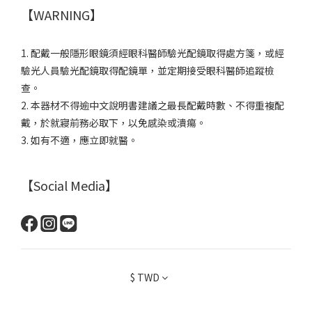
【WARNING】
1. 配戴一般隱形眼鏡須經眼科醫師驗光配鏡取得處方箋，或經
驗光人員驗光配鏡取得配鏡單，並定期接受眼科醫師追蹤檢
查。
2. 本器材不得逾中文說明書建議之最長配戴時數、不得重複配
戴，於就寢前務必取下，以免感染或潰瘍。
3. 如有不適，應立即就醫。
【Social Media】
$
TWD
立即購買