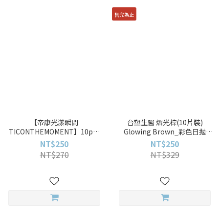
售完為止
【帝康光漾瞬間
台塑生醫 熠光棕(10片裝)
TICONTHEMOMENT】10pcs
Glowing Brown_彩色日拋
極光冰灰 Glacier Glow彩色日
_【台塑生醫_BIOVISION_冰
NT$250
NT$250
拋
河】10pcs
NT$270
NT$329