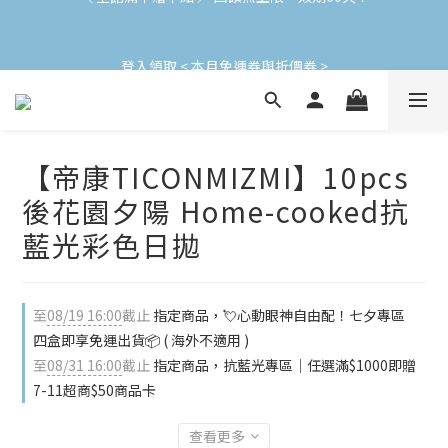
加入會員立即領$200購物金(效期30天) | 可與LINE新好友$50疊加
登入領取 < 本月免運券與折價券 >
使用
加入會員立即領$200購物金(效期30天) | 可與LINE新好友$50疊加
使用
【帝康TICONMIZMI】10pcs
後花園夕陽 Home-cooked抗
藍光彩色日拋
至
08/19 16:00
截止
指定商品，💘心動眼神自由配！七夕專區
四盒即享免運出貨📦 ( 海外不適用 )
至
08/31 16:00
截止
指定商品，抗藍光專區｜任選滿$1000即贈
7-11超商$50商品卡
查看更多