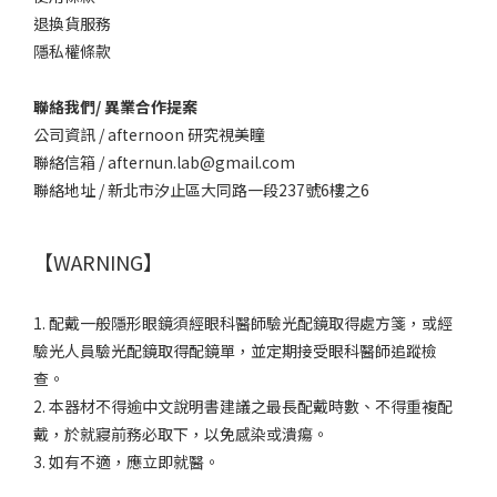
退換貨服務
隱私權條款
聯絡我們/ 異業合作提案
公司資訊 / afternoon 研究視美瞳
聯絡信箱 / afternun.lab@gmail.com
聯絡地址 / 新北市汐止區大同路一段237號6樓之6
【WARNING】
1. 配戴一般隱形眼鏡須經眼科醫師驗光配鏡取得處方箋，或經
驗光人員驗光配鏡取得配鏡單，並定期接受眼科醫師追蹤檢
查。
2. 本器材不得逾中文說明書建議之最長配戴時數、不得重複配
戴，於就寢前務必取下，以免感染或潰瘍。
3. 如有不適，應立即就醫。