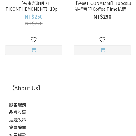
【帝康光漾瞬間
【帝康TICONMIZMI】10pcs咖
TICONTHEMOMENT】10pcs
啡杯唇印 Coffee Time抗藍光
極光冰灰 Glacier Glow彩色日
彩色日拋
NT$250
NT$290
拋
NT$270
【About Us】
顧客服務
品牌故事
運送政策
會員權益
使用條款