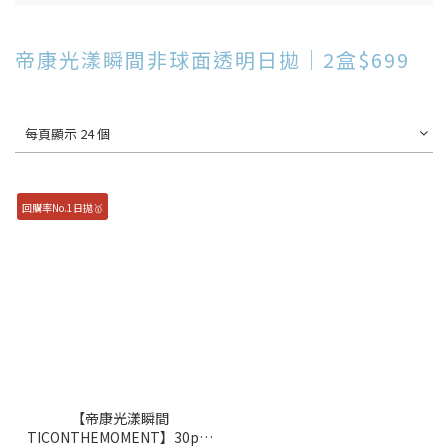
帝康光漾瞬間非球面透明日拋｜2盒$699
每頁顯示 24 個
回購率No.1日拋🥇
【帝康光漾瞬間
TICONTHEMOMENT】30pcs