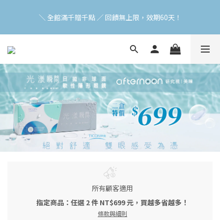
加入會員立即領$200購物金(效期30天) | 可與LINE新好友$50疊加
＼ 全館滿千贈千點 ／ 回饋無上限，效期60天！
使用
登入領取 < 本月免運券與折價券 >
加入會員立即領$200購物金(效期30天) | 可與LINE新好友$50疊加
使用
所有顧客適用
指定商品：任選 2 件 NT$699 元，買越多省越多！
條款與細則