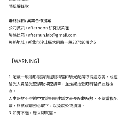
隱私權條款
聯絡我們/ 異業合作提案
公司資訊 / afternoon 研究視美瞳
聯絡信箱 / afternun.lab@gmail.com
聯絡地址 / 新北市汐止區大同路一段237號6樓之6
【WARNING】
1. 配戴一般隱形眼鏡須經眼科醫師驗光配鏡取得處方箋，或經
驗光人員驗光配鏡取得配鏡單，並定期接受眼科醫師追蹤檢
查。
2. 本器材不得逾中文說明書建議之最長配戴時數、不得重複配
戴，於就寢前務必取下，以免感染或潰瘍。
3. 如有不適，應立即就醫。