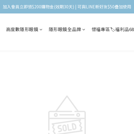
加入會員立即領$200購物金(效期30天) | 可與LINE新好友$50疊加使用
加入會員立即領$200購物金(效期30天) | 可與LINE新好友$50疊加使用
＼ 全館滿千贈千點 ／ 回饋無上限，效期60天！
高度數隱形眼鏡
隱形眼鏡全品牌
惜福專區🏷️福利品6
登入領取 < 本月免運券與折價券 >
加入會員立即領$200購物金(效期30天) | 可與LINE新好友$50疊加使用