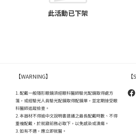
此活動已下架
【WARNING】
【S
1. 配戴一般隱形眼鏡須經眼科醫師驗光配鏡取得處方
箋，或經驗光人員驗光配鏡取得配鏡單，並定期接受眼
科醫師追蹤檢查。
2. 本器材不得逾中文說明書建議之最長配戴時數、不得
重複配戴，於就寢前務必取下，以免感染或潰瘍。
3. 如有不適，應立即就醫。