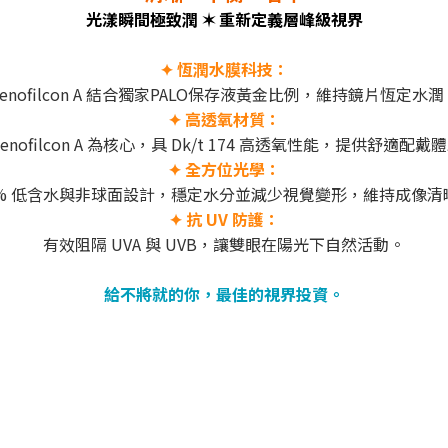
光漾瞬間極致潤 ✶ 重新定義層峰級視界
✦ 恆潤水膜科技：
Senofilcon A 結合獨家PALO保存液黃金比例，維持鏡片恆定水潤
✦ 高透氧材質：
Senofilcon A 為核心，具 Dk/t 174 高透氧性能，提供舒適配戴
✦ 全方位光學：
8% 低含水與非球面設計，穩定水分並減少視覺變形，維持成像清
✦ 抗 UV 防護：
有效阻隔 UVA 與 UVB，讓雙眼在陽光下自然活動。
給不將就的你，最佳的視界投資。