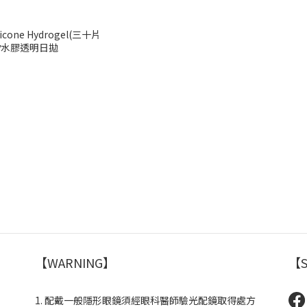
one Hydrogel(三十片
氧矽水膠透明日拋
【WARNING】
【S
1. 配戴一般隱形眼鏡須經眼科醫師驗光配鏡取得處方