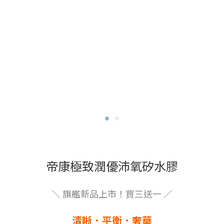
帝康極致潤優沛氧矽水膠
＼ 旗艦新品上市！買三送一 ／
清晰．平衡．奢華