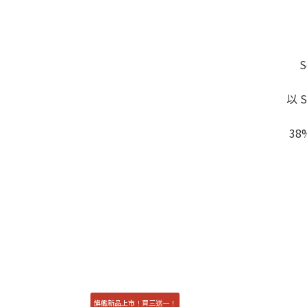
以 
3
旗艦新品上市！買三送一！