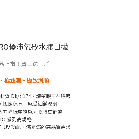
RO優沛氧矽水膠日拋
品上市！買三送一／
・極致潤・極致滑順
高透氧材質 Dk/t 174，讓雙眼自在呼吸
，恆定保水，感受細緻潤滑
大幅降低摩擦感，眨眼更舒適
ALO 系列高規格
與抗 UV 功能，滿足您的高品質需求