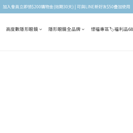
加入會員立即領$200購物金(效期30天) | 可與LINE新好友$50疊加使用
加入會員立即領$200購物金(效期30天) | 可與LINE新好友$50疊加使用
＼ 全館滿千贈千點 ／ 回饋無上限，效期60天！
高度數隱形眼鏡
隱形眼鏡全品牌
惜福專區🏷️福利品6
登入領取 < 本月免運券與折價券 >
加入會員立即領$200購物金(效期30天) | 可與LINE新好友$50疊加使用