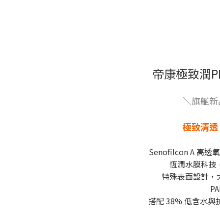
帝康極致潤P
＼旗艦新
極致清透
Senofilcon A 
恆潤水膜科技
特殊表面設計，
P
搭配 38% 低含水