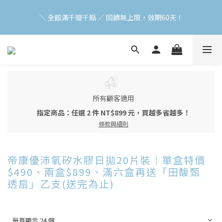
加入會員立即領$200購物金(效期30天) | 可與LINE新好友$50疊加
＼ 全館滿千贈千點 ／ 回饋無上限，效期60天！
使用
登入領取 < 本月免運券與折價券 >
加入會員立即領$200購物金(效期30天) | 可與LINE新好友$50疊加
使用
所有顧客適用
指定商品：任選 2 件 NT$899 元，買越多省越多！
條款與細則
帝康優沛氧矽水膠日拋20片裝｜單盒特價
$490、兩盒$899、滿六盒再送「田馥甄
透扇」乙支(送完為止)
每頁顯示 24 個