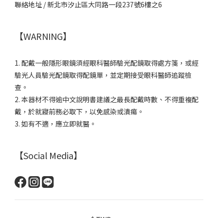
聯絡地址 / 新北市汐止區大同路一段237號6樓之6
【WARNING】
1. 配戴一般隱形眼鏡須經眼科醫師驗光配鏡取得處方箋，或經
驗光人員驗光配鏡取得配鏡單，並定期接受眼科醫師追蹤檢
查。
2. 本器材不得逾中文說明書建議之最長配戴時數、不得重複配
戴，於就寢前務必取下，以免感染或潰瘍。
3. 如有不適，應立即就醫。
【Social Media】