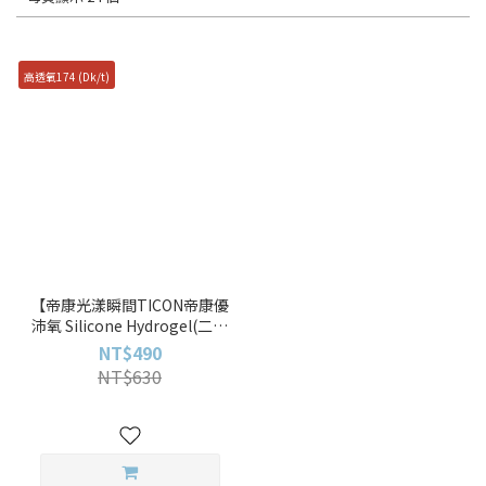
高透氧174 (Dk/t)
【帝康光漾瞬間TICON帝康優
沛氧 Silicone Hydrogel(二十
片裝)THEMOMENT】20pcs
NT$490
矽水膠透明日拋
NT$630