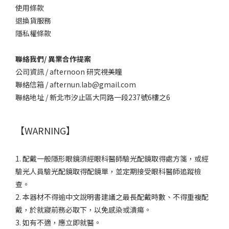
使用條款
退換貨服務
隱私權條款
聯絡我們/ 異業合作提案
公司資訊 / afternoon 研究視美瞳
聯絡信箱 / afternun.lab@gmail.com
聯絡地址 / 新北市汐止區大同路一段237號6樓之6
【WARNING】
1. 配戴一般隱形眼鏡須經眼科醫師驗光配鏡取得處方箋，或經
驗光人員驗光配鏡取得配鏡單，並定期接受眼科醫師追蹤檢
查。
2. 本器材不得逾中文說明書建議之最長配戴時數、不得重複配
戴，於就寢前務必取下，以免感染或潰瘍。
3. 如有不適，應立即就醫。