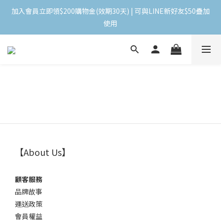
加入會員立即領$200購物金(效期30天) | 可與LINE新好友$50疊加
加入會員立即領$200購物金(效期30天) | 可與LINE新好友$50疊加
使用
使用
＼ 全館滿千贈千點 ／ 回饋無上限，效期60天！
登入領取 < 本月免運券與折價券 >
加入會員立即領$200購物金(效期30天) | 可與LINE新好友$50疊加
使用
【About Us】
顧客服務
品牌故事
運送政策
會員權益