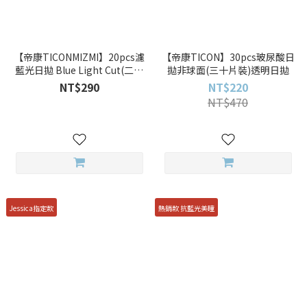
【帝康TICONMIZMI】20pcs濾
【帝康TICON】30pcs玻尿酸日
藍光日拋 Blue Light Cut(二十
拋非球面(三十片裝)透明日拋
片裝)抗藍光透明日拋
NT$290
NT$220
NT$470
Jessica指定款
熱銷款 抗藍光美瞳