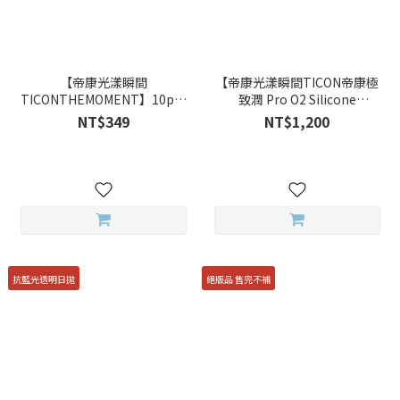
【帝康光漾瞬間
【帝康光漾瞬間TICON帝康極
TICONTHEMOMENT】10pcs
致潤 Pro O2 Silicone
星砂月暮 Shale 彩色日拋
Hydrogel(三十片
NT$349
NT$1,200
裝)THEMOMENT】30pcs優沛
氧矽水膠透明日拋
抗藍光透明日拋
絕版品 售完不補