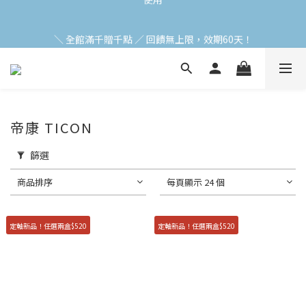
加入會員立即領$200購物金(效期30天) | 可與LINE新好友$50疊加
＼ 全館滿千贈千點 ／ 回饋無上限，效期60天！
使用
登入領取 < 本月免運券與折價券 >
加入會員立即領$200購物金(效期30天) | 可與LINE新好友$50疊加
帝康 TICON
使用
篩選
商品排序
每頁顯示 24 個
定軸新品！任選兩盒$520
定軸新品！任選兩盒$520