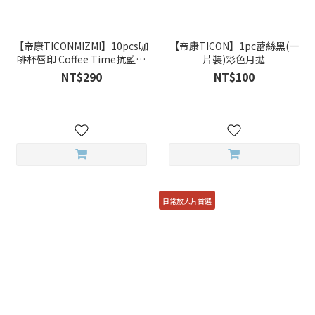
【帝康TICONMIZMI】10pcs咖
【帝康TICON】1pc蕾絲黑(一
啡杯唇印 Coffee Time抗藍光
片裝)彩色月拋
彩色日拋
NT$290
NT$100
日常放大片首選