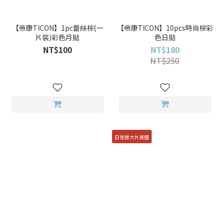
【帝康TICON】1pc蕾絲棕(一
【帝康TICON】10pcs時尚棕彩
片裝)彩色月拋
色日拋
NT$100
NT$180
NT$250
日常放大片首選