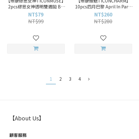
【帝康繆思女神TICONMUSE】
【帝康臻魅TICONCHARM】
2pcs繆思女神透明雙週拋 Bi-
10pcs四月巴黎 April In Paris
Weekly Disposable透明雙週
彩色日拋
NT$79
NT$260
拋
NT$99
NT$280
1
2
3
4
【About Us】
顧客服務