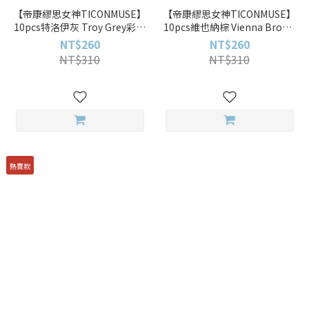
【帝康繆思女神TICONMUSE】
【帝康繆思女神TICONMUSE】
10pcs特洛伊灰 Troy Grey彩色
10pcs維也納棕 Vienna Brown
日拋
彩色日拋
NT$260
NT$260
NT$310
NT$310
熱賣款