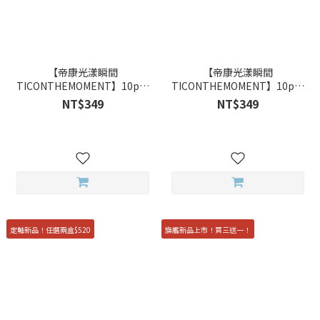
【帝康光漾瞬間
【帝康光漾瞬間
TICONTHEMOMENT】10pcs
TICONTHEMOMENT】10pcs
星河月曦 Dawn 彩色日拋
星河月璃 Iris 彩色日拋
NT$349
NT$349
定軸新品！任選兩盒$520
旗艦新品上市！買三送一！