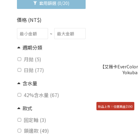
套用篩選
(0/20)
價格 (NT$)
~
週期分類
月拋 (5)
【艾薇卡EverColor
日拋 (77)
Yokub
含水量
42%含水量 (67)
新品上市！任選兩盒$590
款式
固定軸 (3)
鎖邊款 (49)