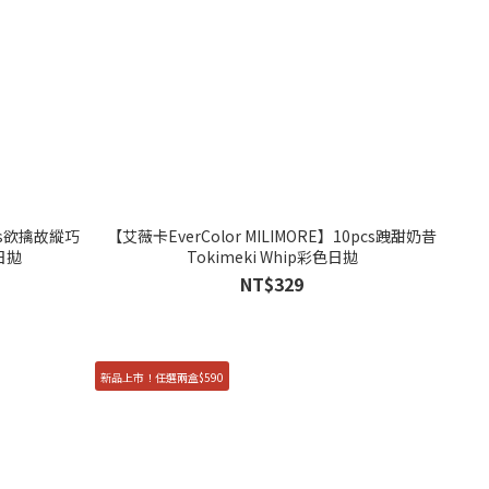
pcs欲擒故縱巧
【艾薇卡EverColor MILIMORE】10pcs跩甜奶昔
色日拋
Tokimeki Whip彩色日拋
NT$329
新品上市！任選兩盒$590