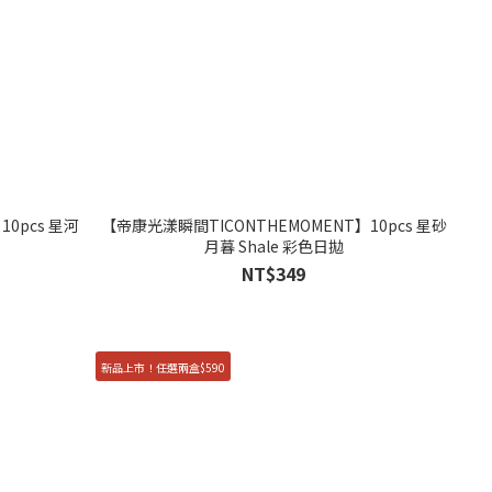
0pcs 星河
【帝康光漾瞬間TICONTHEMOMENT】10pcs 星砂
月暮 Shale 彩色日拋
NT$349
新品上市！任選兩盒$590