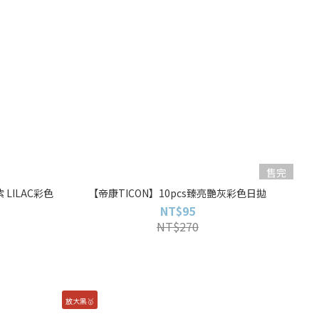
售完
 LILAC彩色
【帝康TICON】10pcs臻亮艷灰彩色日拋
NT$95
NT$270
放大黑🥇