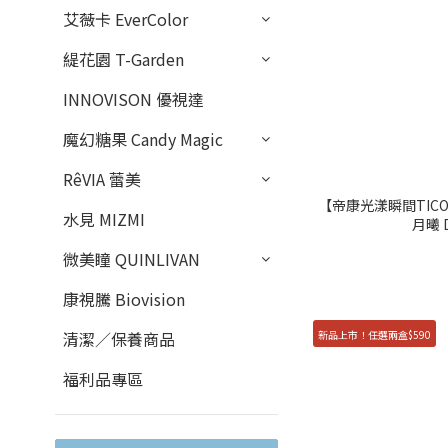
艾薇卡 EverColor
緹花園 T-Garden
INNOVISON 優視達
魔幻糖果 Candy Magic
RêVIA 蕾美
【帝康光漾瞬間TICON
水見 MIZMI
月曦 
微美瞳 QUINLIVAN
康視騰 Biovision
新品上市！任選兩盒$590
清潔／保養商品
福利品專區