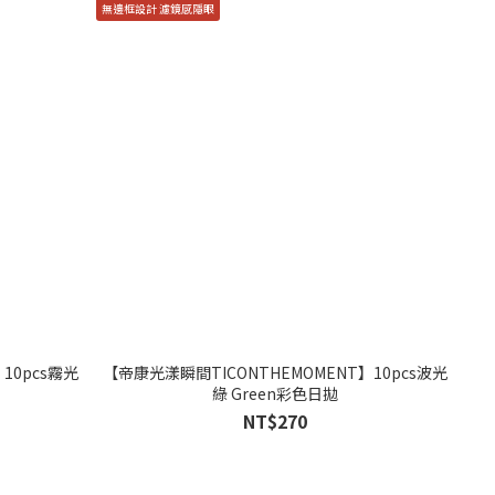
無邊框設計 濾鏡感隱眼
10pcs霧光
【帝康光漾瞬間TICONTHEMOMENT】10pcs波光
綠 Green彩色日拋
NT$270