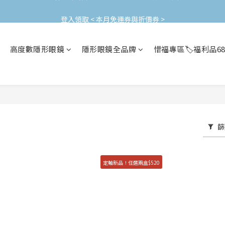
加入會員立即領$200購物金(效期30天) | 可與LINE新好友$50疊加使用
登入領取 < 本月免運券與折價券 >
加入會員立即領$200購物金(效期30天) | 可與LINE新好友$50疊加使用
高度數隱形眼鏡
隱形眼鏡全品牌
惜福專區🏷️福利品6
篩
定軸新品！任選兩盒$520