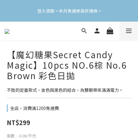
加入會員立即領$200購物金(效期30天) | 可與LINE新好友$50疊加
登入領取 < 本月免運券與折價券 >
使用
加入會員立即領$200購物金(效期30天) | 可與LINE新好友$50疊加
使用
【魔幻糖果Secret Candy
Magic】10pcs NO.6棕 No.6
Brown 彩色日拋
不敗的定番款式，金色與黑色的結合，為雙眼帶來滿滿電力。
全店，消費滿1200免運費
NT$299
度數
: -0.00/平光