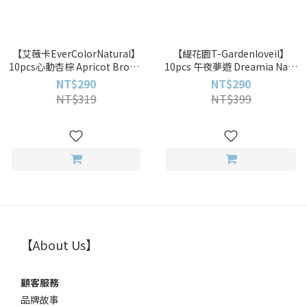
【艾薇卡EverColorNatural】
【緹花園T-Gardenloveil】
10pcs心動杏棕 Apricot Brown
10pcs 午夜夢遊 Dreamia Navy
彩色日拋
彩色日拋
NT$290
NT$290
NT$319
NT$399
【About Us】
顧客服務
品牌故事