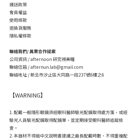
運送政策
會員權益
使用條款
退換貨服務
隱私權條款
聯絡我們/ 異業合作提案
公司資訊 / afternoon 研究視美瞳
聯絡信箱 / afternun.lab@gmail.com
聯絡地址 / 新北市汐止區大同路一段237號6樓之6
【WARNING】
1. 配戴一般隱形眼鏡須經眼科醫師驗光配鏡取得處方箋，或經
驗光人員驗光配鏡取得配鏡單，並定期接受眼科醫師追蹤檢
查。
2. 本器材不得逾中文說明書建議之最長配戴時數、不得重複配