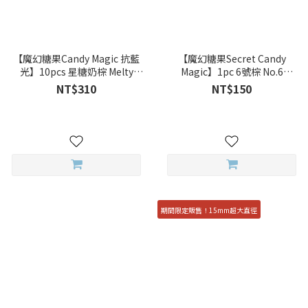
【魔幻糖果Candy Magic 抗藍
【魔幻糖果Secret Candy
光】10pcs 星糖奶棕 Melty
Magic】1pc 6號棕 No.6
Brown 彩色日拋
Brown 彩色月拋
NT$310
NT$150
期間限定販售！15mm超大直徑