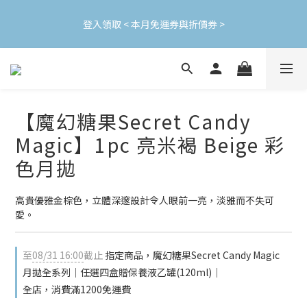
加入會員立即領$200購物金(效期30天) | 可與LINE新好友$50疊加
登入領取 < 本月免運券與折價券 >
使用
加入會員立即領$200購物金(效期30天) | 可與LINE新好友$50疊加
使用
【魔幻糖果Secret Candy
Magic】1pc 亮米褐 Beige 彩
色月拋
高貴優雅金棕色，立體深邃設計令人眼前一亮，淡雅而不失可
愛。
至
08/31 16:00
截止
指定商品，魔幻糖果Secret Candy Magic
月拋全系列｜任選四盒贈保養液乙罐(120ml)｜
全店，消費滿1200免運費