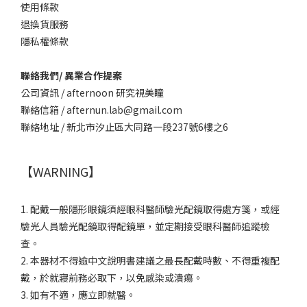
使用條款
退換貨服務
隱私權條款
聯絡我們/ 異業合作提案
公司資訊 / afternoon 研究視美瞳
聯絡信箱 / afternun.lab@gmail.com
聯絡地址 / 新北市汐止區大同路一段237號6樓之6
【WARNING】
1. 配戴一般隱形眼鏡須經眼科醫師驗光配鏡取得處方箋，或經
驗光人員驗光配鏡取得配鏡單，並定期接受眼科醫師追蹤檢
查。
2. 本器材不得逾中文說明書建議之最長配戴時數、不得重複配
戴，於就寢前務必取下，以免感染或潰瘍。
3. 如有不適，應立即就醫。