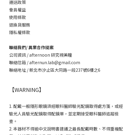
運送政策
會員權益
使用條款
退換貨服務
隱私權條款
聯絡我們/ 異業合作提案
公司資訊 / afternoon 研究視美瞳
聯絡信箱 / afternun.lab@gmail.com
聯絡地址 / 新北市汐止區大同路一段237號6樓之6
【WARNING】
1. 配戴一般隱形眼鏡須經眼科醫師驗光配鏡取得處方箋，或經
驗光人員驗光配鏡取得配鏡單，並定期接受眼科醫師追蹤檢
查。
2. 本器材不得逾中文說明書建議之最長配戴時數、不得重複配