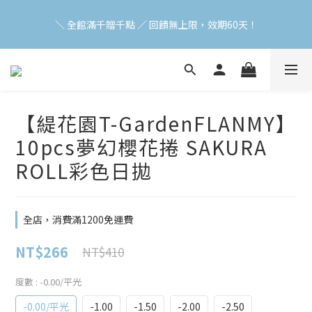
加入會員立即領$200購物金(效期30天) | 可與LINE新好友$50疊加
＼ 全館滿千贈千點 ／ 回饋無上限，效期60天！
使用
登入領取 < 本月免運券與折價券 >
加入會員立即領$200購物金(效期30天) | 可與LINE新好友$50疊加
【緹花園T-GardenFLANMY】
使用
10pcs夢幻櫻花捲 SAKURA
ROLL彩色日拋
全店，消費滿1200免運費
NT$266
NT$410
度數
: -0.00/平光
-0.00/平光
-1.00
-1.50
-2.00
-2.50