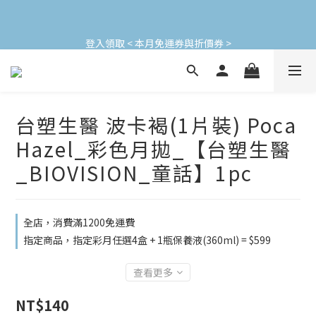
加入會員立即領$200購物金(效期30天) | 可與LINE新好友$50疊加
登入領取 < 本月免運券與折價券 >
使用
加入會員立即領$200購物金(效期30天) | 可與LINE新好友$50疊加
使用
台塑生醫 波卡褐(1片裝) Poca
Hazel_彩色月拋_【台塑生醫
_BIOVISION_童話】1pc
全店，消費滿1200免運費
指定商品，指定彩月任選4盒 + 1瓶保養液(360ml) = $599
查看更多
NT$140