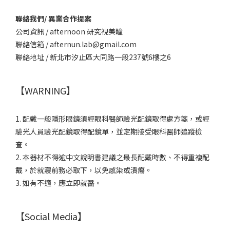
聯絡我們/ 異業合作提案
公司資訊 / afternoon 研究視美瞳
聯絡信箱 / afternun.lab@gmail.com
聯絡地址 / 新北市汐止區大同路一段237號6樓之6
【WARNING】
1. 配戴一般隱形眼鏡須經眼科醫師驗光配鏡取得處方箋，或經
驗光人員驗光配鏡取得配鏡單，並定期接受眼科醫師追蹤檢
查。
2. 本器材不得逾中文說明書建議之最長配戴時數、不得重複配
戴，於就寢前務必取下，以免感染或潰瘍。
3. 如有不適，應立即就醫。
【Social Media】