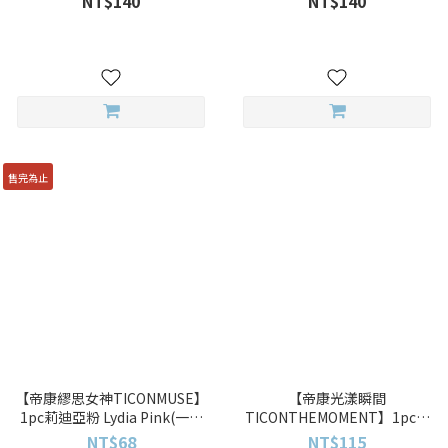
NT$140
NT$140
售完為止
【帝康繆思女神TICONMUSE】
【帝康光漾瞬間
1pc莉迪亞粉 Lydia Pink(一片
TICONTHEMOMENT】1pc暗
裝)彩色月拋
夜微光 Glimmer(一片裝)彩色
NT$68
NT$115