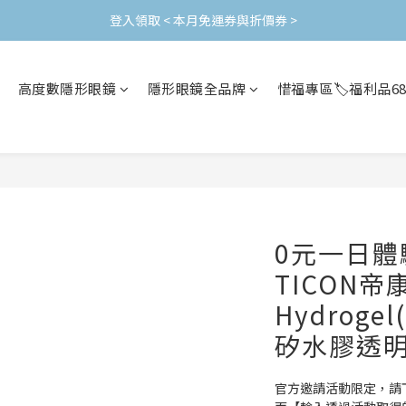
加入會員立即領$200購物金(效期30天) | 可與LINE新好友$50疊加使用
登入領取 < 本月免運券與折價券 >
加入會員立即領$200購物金(效期30天) | 可與LINE新好友$50疊加使用
高度數隱形眼鏡
隱形眼鏡全品牌
惜福專區🏷️福利品6
0元一日
TICON帝康
Hydroge
矽水膠透
官方邀請活動限定，請下