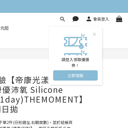
會員登入
8元起
立即購買
請登入領取優惠
券！
立即領取
體驗【帝康光漾瞬間
優沛氧 Silicone
l(1day)THEMOMENT】
明日拋
單2件(分別選左.右眼度數)，並於結帳頁