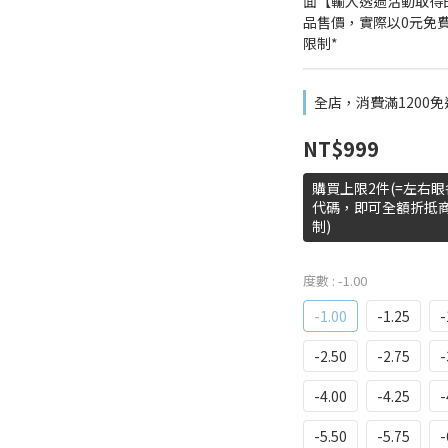
面【輸入透過活動取得的
品售價，實際以0元免
限制*
全店，消費滿1200免
NT$999
購買上限2件(=左右
代碼，即可全額折抵
制)
度數
: -1.00
-1.00
-1.25
-
-2.50
-2.75
-
-4.00
-4.25
-
-5.50
-5.75
-