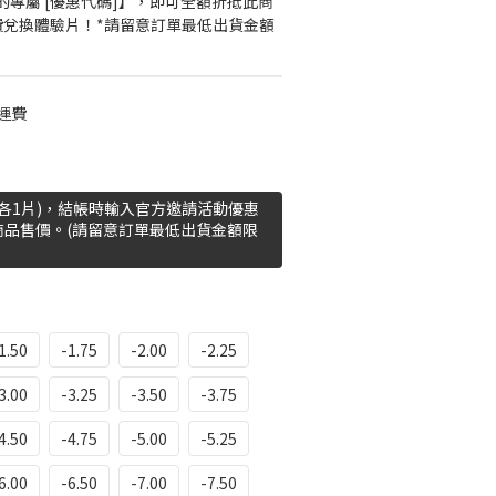
專屬 [優惠代碼]】，即可全額折抵此商
費兌換體驗片！*請留意訂單最低出貨金額
運費
眼各1片)，結帳時輸入官方邀請活動優惠
商品售價。(請留意訂單最低出貨金額限
1.50
-1.75
-2.00
-2.25
3.00
-3.25
-3.50
-3.75
4.50
-4.75
-5.00
-5.25
6.00
-6.50
-7.00
-7.50