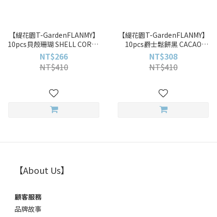
【緹花園T-GardenFLANMY】
【緹花園T-GardenFLANMY】
10pcs貝殼珊瑚 SHELL CORAL
10pcs爵士鬆餅黑 CACAO
GREIGE彩色日拋
WAFFLE彩色日拋
NT$266
NT$308
NT$410
NT$410
【About Us】
顧客服務
品牌故事