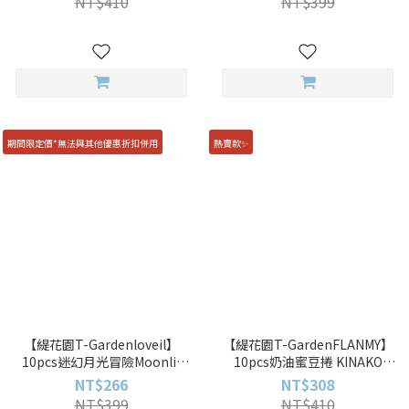
NT$410
NT$399
期間限定價*無法與其他優惠折扣併用
熱賣款✨
【緹花園T-Gardenloveil】
【緹花園T-GardenFLANMY】
10pcs迷幻月光冒險Moonlit
10pcs奶油蜜豆捲 KINAKO
Beige彩色日拋
ROLL彩色日拋
NT$266
NT$308
NT$399
NT$410