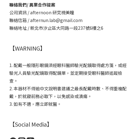
聯絡我們/ 異業合作提案
公司資訊 / afternoon 研究視美瞳
聯絡信箱 / afternun.lab@gmail.com
聯絡地址 / 新北市汐止區大同路一段237號6樓之6
【WARNING】
1. 配戴一般隱形眼鏡須經眼科醫師驗光配鏡取得處方箋，或經
驗光人員驗光配鏡取得配鏡單，並定期接受眼科醫師追蹤檢
查。
2. 本器材不得逾中文說明書建議之最長配戴時數、不得重複配
戴，於就寢前務必取下，以免感染或潰瘍。
3. 如有不適，應立即就醫。
【Social Media】