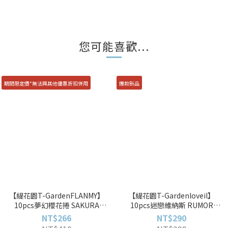
您可能喜歡...
期間限定價*無法與其他優惠折扣併用
爆款新品
【緹花園T-GardenFLANMY】
【緹花園T-Gardenloveil】
10pcs夢幻櫻花捲 SAKURA
10pcs迷戀維納斯 RUMOR
ROLL彩色日拋
VENUS彩色日拋
NT$266
NT$290