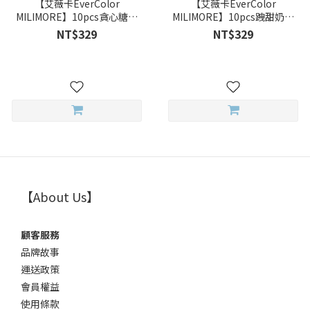
【艾薇卡EverColor
【艾薇卡EverColor
MILIMORE】10pcs貪心糖漿
MILIMORE】10pcs跩甜奶昔
Yokubari Syrup彩色日拋
Tokimeki Whip彩色日拋
NT$329
NT$329
【About Us】
顧客服務
品牌故事
運送政策
會員權益
使用條款