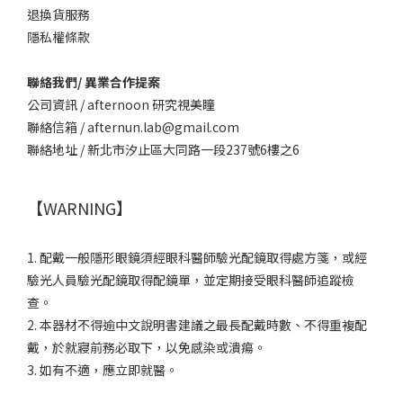
退換貨服務
隱私權條款
聯絡我們/ 異業合作提案
公司資訊 / afternoon 研究視美瞳
聯絡信箱 / afternun.lab@gmail.com
聯絡地址 / 新北市汐止區大同路一段237號6樓之6
【WARNING】
1. 配戴一般隱形眼鏡須經眼科醫師驗光配鏡取得處方箋，或經
驗光人員驗光配鏡取得配鏡單，並定期接受眼科醫師追蹤檢
查。
2. 本器材不得逾中文說明書建議之最長配戴時數、不得重複配
戴，於就寢前務必取下，以免感染或潰瘍。
3. 如有不適，應立即就醫。
立即購買