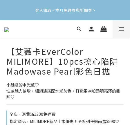
加入會員立即領$200購物金(效期30天) | 可與LINE新好友$50疊加
登入領取 < 本月免運券與折價券 >
使用
加入會員立即領$200購物金(效期30天) | 可與LINE新好友$50疊加
使用
【艾薇卡EverColor
MILIMORE】10pcs撩心陷阱
Madowase Pearl彩色日拋
小魅惑的水光感♡
性感魅力倍增，細鎖邊搭配水光灰色，打造果凍般透明亮澤的雙
眸♡
全店，消費滿1200免運費
指定商品，MILIMORE新品上市優惠！全系列任選兩盒$590🤍