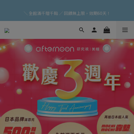
加入會員立即領$200購物金(效期30天) | 可與LINE新好友$50疊加
＼ 全館滿千贈千點 ／ 回饋無上限，效期60天！
使用
登入領取 < 本月免運券與折價券 >
加入會員立即領$200購物金(效期30天) | 可與LINE新好友$50疊加
使用