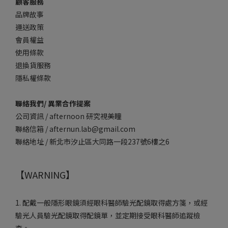
顧客服務
品牌故事
運送政策
會員權益
使用條款
退換貨服務
隱私權條款
聯絡我們/ 異業合作提案
公司資訊 / afternoon 研究視美瞳
聯絡信箱 / afternun.lab@gmail.com
聯絡地址 / 新北市汐止區大同路一段237號6樓之6
【WARNING】
1. 配戴一般隱形眼鏡須經眼科醫師驗光配鏡取得處方箋，或經
驗光人員驗光配鏡取得配鏡單，並定期接受眼科醫師追蹤檢