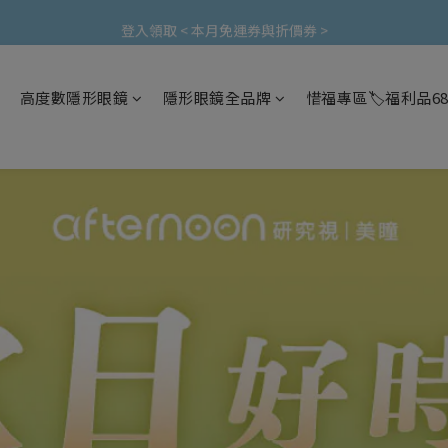
加入會員立即領$200購物金(效期30天) | 可與LINE新好友$50疊加使用
登入領取 < 本月免運券與折價券 >
加入會員立即領$200購物金(效期30天) | 可與LINE新好友$50疊加使用
高度數隱形眼鏡
隱形眼鏡全品牌
惜福專區🏷️福利品6