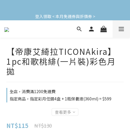
加入會員立即領$200購物金(效期30天) | 可與LINE新好友$50疊加
登入領取 < 本月免運券與折價券 >
使用
加入會員立即領$200購物金(效期30天) | 可與LINE新好友$50疊加
使用
【帝康艾綺拉TICONAkira】
1pc和歌桃緋(一片裝)彩色月
拋
全店，消費滿1200免運費
指定商品，指定彩月任選4盒 + 1瓶保養液(360ml) = $599
查看更多
NT$115
NT$130