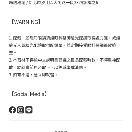
聯絡地址 / 新北市汐止區大同路一段237號6樓之6
【WARNING】
1. 配戴一般隱形眼鏡須經眼科醫師驗光配鏡取得處方箋，或經
驗光人員驗光配鏡取得配鏡單，並定期接受眼科醫師追蹤檢
查。
2. 本器材不得逾中文說明書建議之最長配戴時數、不得重複配
戴，於就寢前務必取下，以免感染或潰瘍。
3. 如有不適，應立即就醫。
【Social Media】