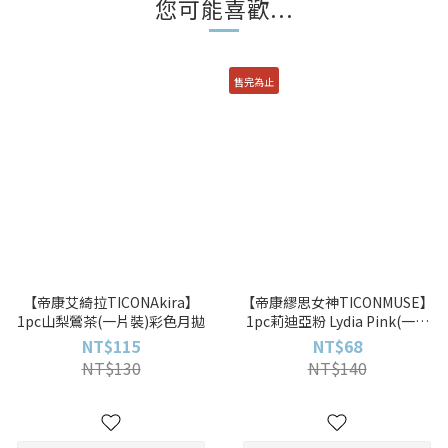
您可能喜歡...
售完為止
【帝康艾綺拉TICONAkira】
【帝康繆思女神TICONMUSE】
1pc山梨鶯茶(一片裝)彩色月拋
1pc莉迪亞粉 Lydia Pink(一片
裝)彩色月拋
NT$115
NT$68
NT$130
NT$140