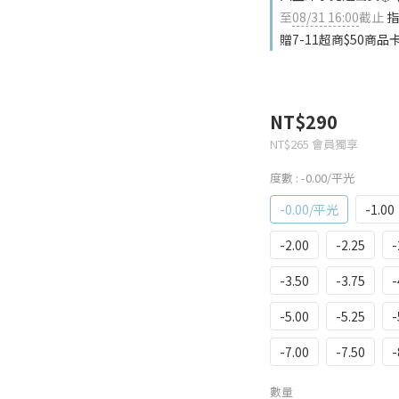
至
08/31 16:00
截止
指
贈7-11超商$50商品
NT$290
NT$265
會員獨享
度數
: -0.00/平光
-0.00/平光
-1.00
-2.00
-2.25
-
-3.50
-3.75
-
-5.00
-5.25
-
-7.00
-7.50
-
數量