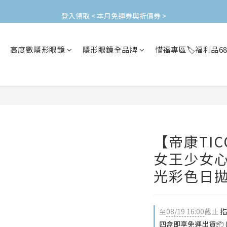
加入會員立即領$200購物金(效期30天) | 可與LINE新好友$50疊加使用
登入領取 < 本月免運券與折價券 >
加入會員立即領$200購物金(效期30天) | 可與LINE新好友$50疊加使用
高度數隱形眼鏡
隱形眼鏡全品牌
惜福專區🏷️福利品6
【帝康TICO
女王少女心 
光彩色日
至
08/19 16:00
截止
指
四盒即享免運出貨📦 (