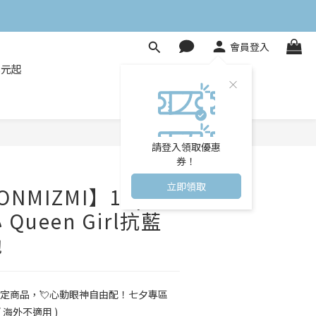
會員登入
8元起
立即購買
請登入領取優惠
券！
立即領取
NMIZMI】10pcs
Queen Girl抗藍
拋
定商品，💘心動眼神自由配！七夕專區
 海外不適用 )