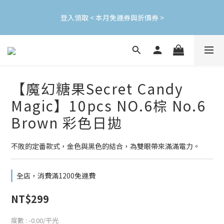
加入會員立即領$200購物金(效期30天) | 可與LINE新好友$50疊加
登入領取 < 本月免運券與折價券 >
使用
加入會員立即領$200購物金(效期30天) | 可與LINE新好友$50疊加
使用
【魔幻糖果Secret Candy
Magic】10pcs NO.6棕 No.6
Brown 彩色日拋
不敗的定番款式，金色與黑色的結合，為雙眼帶來滿滿電力。
全店，消費滿1200免運費
NT$299
度數
: -0.00/平光