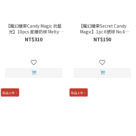
【魔幻糖果Candy Magic 抗藍
【魔幻糖果Secret Candy
光】10pcs 星糖奶棕 Melty
Magic】1pc 6號棕 No.6
Brown 彩色日拋
Brown 彩色月拋
NT$310
NT$150
新品上市！
新品上市！