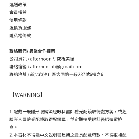
運送政策
會員權益
使用條款
退換貨服務
隱私權條款
聯絡我們/ 異業合作提案
公司資訊 / afternoon 研究視美瞳
聯絡信箱 / afternun.lab@gmail.com
聯絡地址 / 新北市汐止區大同路一段237號6樓之6
【WARNING】
1. 配戴一般隱形眼鏡須經眼科醫師驗光配鏡取得處方箋，或經
驗光人員驗光配鏡取得配鏡單，並定期接受眼科醫師追蹤檢
查。
2. 本器材不得逾中文說明書建議之最長配戴時數、不得重複配