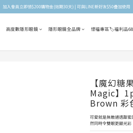
加入會員立即領$200購物金(效期30天) | 可與LINE新好友$50疊加使用
＼ 全館滿千贈千點 ／ 回饋無上限，效期60天！
登入領取 < 本月免運券與折價券 >
高度數隱形眼鏡
隱形眼鏡全品牌
惜福專區🏷️福利品6
加入會員立即領$200購物金(效期30天) | 可與LINE新好友$50疊加使用
【魔幻糖果Se
Magic】1
Brown 
可愛就是無敵通透甜蜜
然同時令雙眼更顯光彩