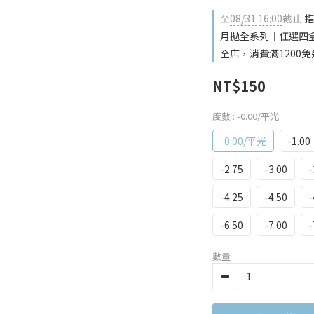
至
08/31 16:00
截止
指
月拋全系列｜任選四盒贈
全店，消費滿1200免
NT$150
度數
: -0.00/平光
-0.00/平光
-1.00
-2.75
-3.00
-
-4.25
-4.50
-
-6.50
-7.00
-
數量