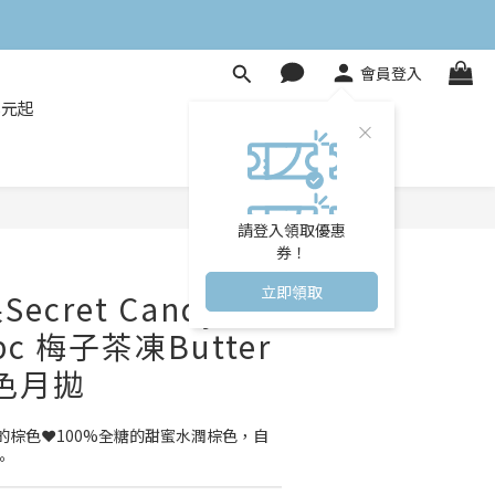
會員登入
8元起
立即購買
請登入領取優惠
券！
立即領取
cret Candy
pc 梅子茶凍Butter
彩色月拋
的棕色❤100%全糖的甜蜜水潤棕色，自
。