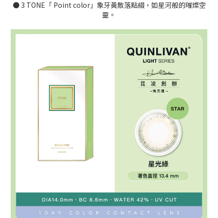
● 3 TONE「 Point color」象牙黃散落點綴，如星河般的璀燦空
靈。