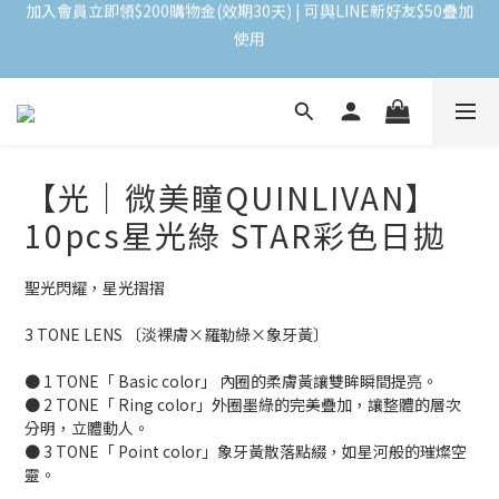
加入會員立即領$200購物金(效期30天) | 可與LINE新好友$50疊加
使用
＼ 全館滿千贈千點 ／ 回饋無上限，效期60天！
登入領取 < 本月免運券與折價券 >
【光｜微美瞳QUINLIVAN】
加入會員立即領$200購物金(效期30天) | 可與LINE新好友$50疊加
10pcs星光綠 STAR彩色日拋
使用
聖光閃耀，星光摺摺
3 TONE LENS 〔淡裸膚×羅勒綠×象牙黃〕
● 1 TONE「 Basic color」 內圈的柔膚黃讓雙眸瞬間提亮。
● 2 TONE「 Ring color」外圈墨綠的完美疊加，讓整體的層次
分明，立體動人。
● 3 TONE「 Point color」象牙黃散落點綴，如星河般的璀燦空
靈。