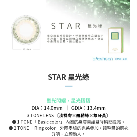
STAR 星光綠
聖光閃耀，星光摺摺
DIA：14.0mm
｜
GDIA：13.4mm
3 TONE LENS
〔
淡裸膚×羅勒綠×象牙黃
〕
● 1 TONE「 Basic color」 內圈的柔膚黃讓雙眸瞬間提亮。
● 2 TONE「 Ring color」外圈墨綠的完美疊加，讓整體的層次
分明，立體動人。