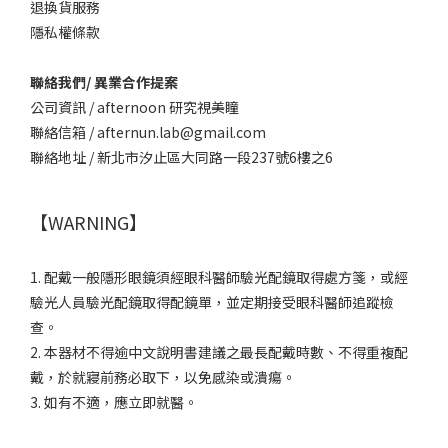
退換貨服務
隱私權條款
聯絡我們/ 異業合作提案
公司資訊 / afternoon 研究視美瞳
聯絡信箱 / afternun.lab@gmail.com
聯絡地址 / 新北市汐止區大同路一段237號6樓之6
【WARNING】
1. 配戴一般隱形眼鏡須經眼科醫師驗光配鏡取得處方箋，或經
驗光人員驗光配鏡取得配鏡單，並定期接受眼科醫師追蹤檢
查。
2. 本器材不得逾中文說明書建議之最長配戴時數、不得重複配
戴，於就寢前務必取下，以免感染或潰瘍。
3. 如有不適，應立即就醫。