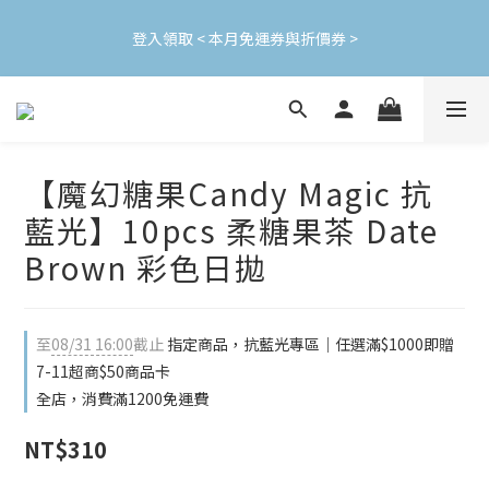
加入會員立即領$200購物金(效期30天) | 可與LINE新好友$50疊加
登入領取 < 本月免運券與折價券 >
使用
加入會員立即領$200購物金(效期30天) | 可與LINE新好友$50疊加
使用
【魔幻糖果Candy Magic 抗
藍光】10pcs 柔糖果茶 Date
Brown 彩色日拋
至
08/31 16:00
截止
指定商品，抗藍光專區｜任選滿$1000即贈
7-11超商$50商品卡
全店，消費滿1200免運費
NT$310