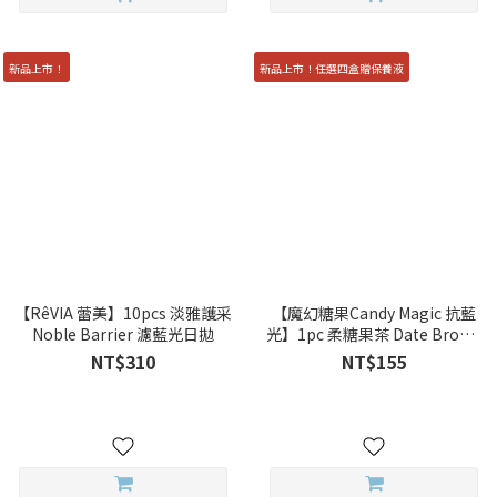
新品上市！
新品上市！任選四盒贈保養液
【RêVIA 蕾美】10pcs 淡雅護采
【魔幻糖果Candy Magic 抗藍
Noble Barrier 濾藍光日拋
光】1pc 柔糖果茶 Date Brown
彩色月拋
NT$310
NT$155
立即購買