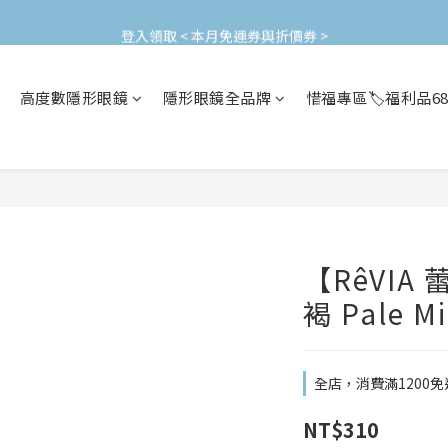
加入會員立即領$200購物金(效期30天) | 可與LINE新好友$50疊加使用
登入領取 < 本月免運券與折價券 >
加入會員立即領$200購物金(效期30天) | 可與LINE新好友$50疊加使用
高度數隱形眼鏡
隱形眼鏡全品牌
惜福專區🏷️福利品6
【RêVIA
褐 Pale 
全店，消費滿1200免
NT$310