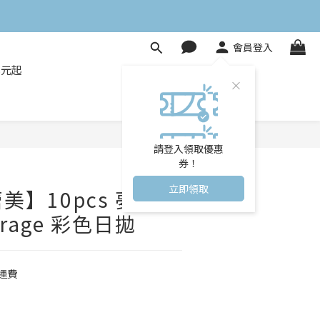
會員登入
8元起
立即購買
請登入領取優惠
券！
立即領取
 蕾美】10pcs 夢幻迷
Mirage 彩色日拋
運費