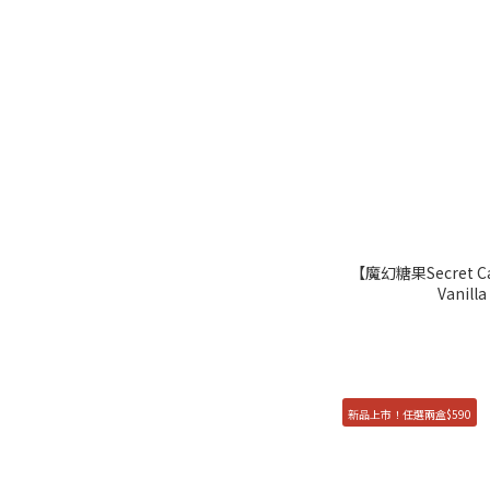
G.DIA 著色直徑
13.0mm↓（小直徑） (10)
13.1mm - 13.3mm (23)
13.4mm - 13.7mm (74)
13.8mm↑（大直徑） (35)
鏡片材質
【魔幻糖果Secret C
水膠 (155)
Vanil
功能
抗藍光 (13)
新品上市！任選兩盒$590