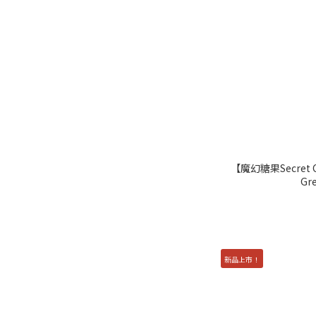
黑色 (4)
B.C. 基弧
8.8mm (8)
8.7mm (34)
8.6mm (83)
8.5mm (21)
【魔幻糖果Secret C
DIA 鏡片直徑
Gr
15.0mm (3)
14.5mm (55)
14.2mm (54)
新品上市！
14.1mm (17)
14.0mm (18)