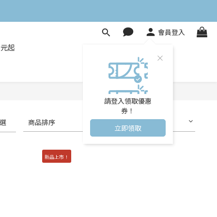
會員登入
8元起
請登入領取優惠
券！
選
商品排序
每頁顯示 24 個
立即領取
新品上市！