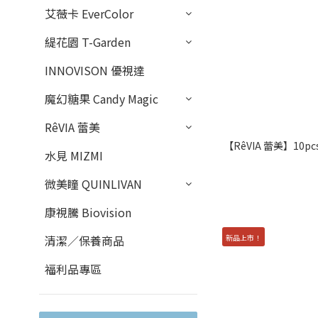
艾薇卡 EverColor
緹花園 T-Garden
INNOVISON 優視達
魔幻糖果 Candy Magic
RêVIA 蕾美
【RêVIA 蕾美】10pcs
水見 MIZMI
微美瞳 QUINLIVAN
康視騰 Biovision
新品上市！
清潔／保養商品
福利品專區