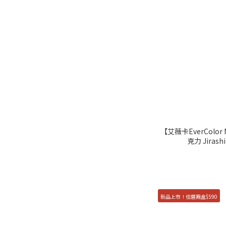
【艾薇卡EverColor
克力 Jirash
新品上市！任選兩盒$590