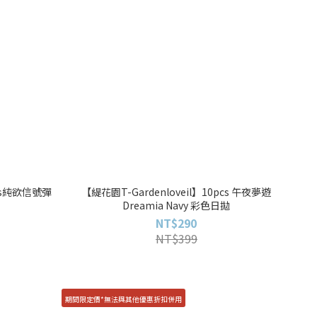
pcs純欲信號彈
【緹花園T-Gardenloveil】10pcs 午夜夢遊
Dreamia Navy 彩色日拋
NT$290
NT$399
期間限定價*無法與其他優惠折扣併用