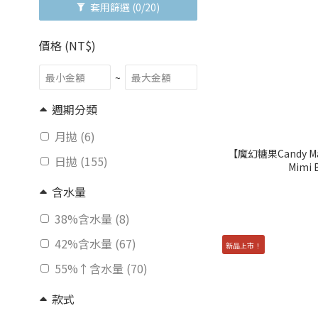
套用篩選
(0/20)
價格 (NT$)
~
週期分類
月拋 (6)
【魔幻糖果Candy M
日拋 (155)
Mimi
含水量
38%含水量 (8)
42%含水量 (67)
新品上市！
55%↑含水量 (70)
款式