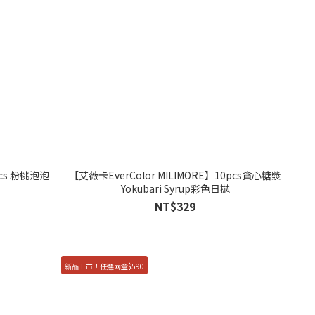
pcs 粉桃泡泡
【艾薇卡EverColor MILIMORE】10pcs貪心糖漿
Yokubari Syrup彩色日拋
NT$329
新品上市！任選兩盒$590