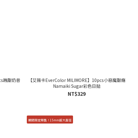
pcs跩甜奶昔
【艾薇卡EverColor MILIMORE】10pcs小惡魔甜癮
Namaiki Sugar彩色日拋
NT$329
期間限定販售！15mm超大直徑