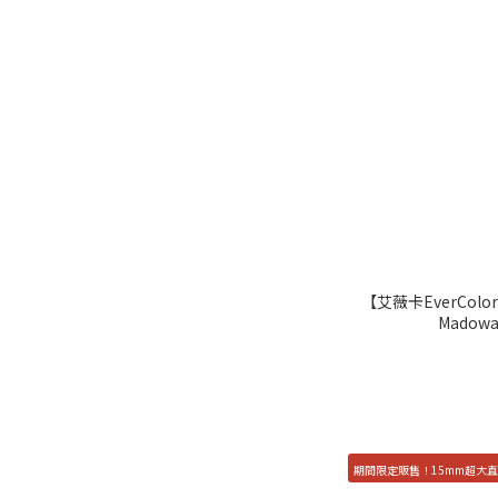
【艾薇卡EverColor
Madow
期間限定販售！15mm超大