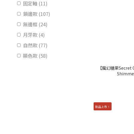
固定軸 (11)
鎖邊款 (107)
無邊框 (24)
月牙款 (4)
自然款 (77)
顯色款 (58)
【魔幻糖果Secret C
顏色
Shimme
綠色 (6)
紫色 (5)
藍色 (6)
新品上市！
粉色 (9)
灰色 (34)
棕色 (79)