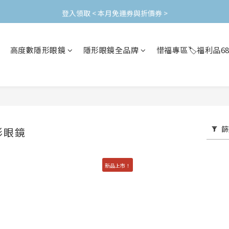
加入會員立即領$200購物金(效期30天) | 可與LINE新好友$50疊加使用
登入領取 < 本月免運券與折價券 >
加入會員立即領$200購物金(效期30天) | 可與LINE新好友$50疊加使用
高度數隱形眼鏡
隱形眼鏡全品牌
惜福專區🏷️福利品6
篩
形眼鏡
新品上市！